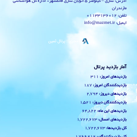
آدرس: ساری – کیلومتر 5 اتوبان ساری قائمشهر- اداره کل هواشناسی
مازندران
تلفن: 01133136012
ایمیل: info@mazmet.ir
آمار بازدید پرتال
311
بازدیدهای امروز:
187
بازدیدکنندگان امروز:
2,794
بازدیدهای دیروز:
1,521
بازدیدکنندگان دیروز:
64,822
بازدیدهای این ماه:
1,722,673
بازدیدهای امسال:
1,722,673
کل بازدیدها:
1,769,212
کل بازدیدکنند‌گان: