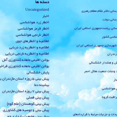
دسته ها
Uncategorized
رسانی دفتر مقام معظم رهبری
اخبار
رسانی دولت
اخطار زرد هواشناسی
‌رسانی ریاست‌جمهوری اسلامی ایران
اخطار قرمز هواشناسی
اخطار نارنجی هواشناسی
ناسی کشور
اطلاعیه و اخطارهای جوی
 شهرسازی جمهوری اسلامی ایران
اطلاعیه و اخطاریه زرد دریایی
اطلاعیه و اخطاریه نارنجی دریایی
زندران
بولتن اقلیمی ماهانه کشاورزی آمل
یش و هشدار خشکسالی
بولتن اقلیمی ماهانه کشاورزی قراخ
 ونجات جمعیت هلال احمر
پایش خشکسالی
پیش بینی 5 روزه استان مازندران
از
بیشینه دما
ی هواشناسی
پیش بینی 7 روزه استان مازندران
راقبت کرونا
پیش بینی فصلی
پیش بینی کوهستان (علم کوه)
پیش بینی و توصیه های کشاورزی
دات و جزئیات مرتبط با قراردادهای
پیش بینی وضعیت پایداری جو