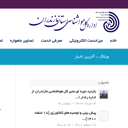
خانه
میزخدمت الکترونیکی
معرفی خدمت
تصاویر ماهواره
تص
وبلاگ - آخرین اخبار
محبوب
بازدید دوره ای مدیر کل هواشناسی مازندران از
اداره رادار ا...
04 مرداد 1403 - 5:51 ب.ظ
3
پیش بینی و توصیه های کشاورزی (18 اسفند
1400)...
18 اسفند 1400 - 2:14 ب.ظ