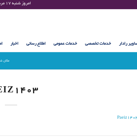
Saturday 08 August 2026 , 06:23 UTC ¤¤¤¤ امروز شنبه ۱۷ مرداد ۱۴۰۵ساعت : ۰۶:۲۳
اویر رادار
خدمات تخصصی
خدمات عمومی
اطلاع رسانی
اخبار
اط
مکان شم
EIZ1403
Paeiz140