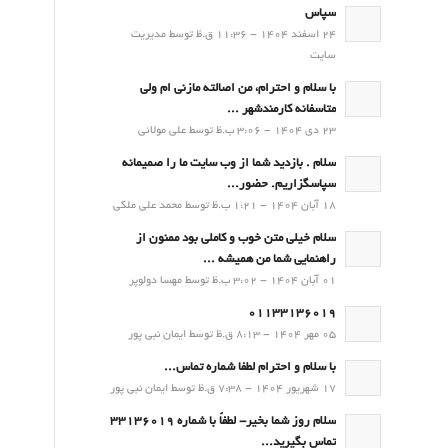
سپاس
24 اسفند 1404 - 11:36 ق.ظ توسط مدیریت
سایت
با سلام و احترام، من اصالته مازنی ام ولی
متاسفانه کارمندشهر ...
23 دی 1404 - 3:06 ب.ظ توسط علی مولائی
سلام . بازدید شما از وب سایت ما را صمیمانه
سپاسگزاریم. حضور...
18 آبان 1404 - 1:21 ب.ظ توسط محمد علی ملکی
سلام خیلی متن خوب و کاملی بود ممنون از
راهنمایی شما من همیشه ...
01 آبان 1404 - 3:02 ب.ظ توسط مهسا دولوپر
01133136019
05 مهر 1404 - 8:13 ق.ظ توسط ایمان نبی پور
با سلام و احترام لطفا شماره تماس...
17 شهریور 1404 - 7:38 ق.ظ توسط ایمان نبی پور
سلام روز شما بخیر- لطفاً با شماره 33136019
تماس بگیرید...