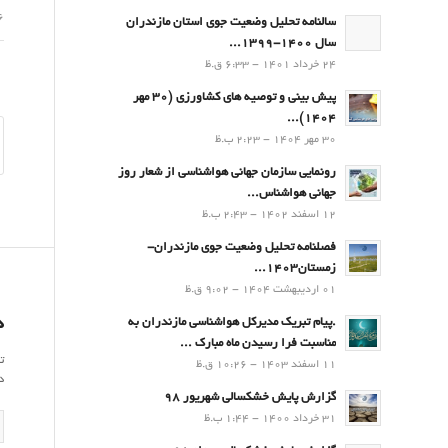
16 ا
سالنامه تحلیل وضعیت جوی استان مازندران
سال 1400-1399...
24 خرداد 1401 - 6:33 ق.ظ
پیش بینی و توصیه های کشاورزی (30 مهر
۱۴۰۴)...
30 مهر 1404 - 2:23 ب.ظ
رونمایی سازمان جهانی هواشناسی از شعار روز
جهانی هواشناس...
12 اسفند 1402 - 2:43 ب.ظ
فصلنامه تحلیل وضعیت جوی مازندران-
زمستان۱۴۰۳...
01 اردیبهشت 1404 - 9:02 ق.ظ
د
.پيام تبريك مدیرکل هواشناسی مازندران به
مناسبت فرا رسيدن ماه مبارك ...
ت
11 اسفند 1403 - 10:26 ق.ظ
د
گزارش پایش خشکسالی شهریور 98
31 خرداد 1400 - 1:44 ب.ظ