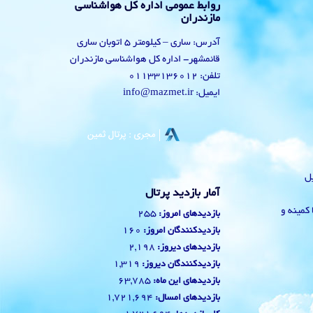
روابط عمومی اداره کل هواشناسی
مازندران
آدرس: ساری – کیلومتر 5 اتوبان ساری
قائمشهر- اداره کل هواشناسی مازندران
تلفن: 01133136012
ایمیل: info@mazmet.ir
یل
آمار بازدید پرتال
 با کمینه و
255
بازدیدهای امروز:
160
بازدیدکنندگان امروز:
2,198
بازدیدهای دیروز:
1,319
بازدیدکنندگان دیروز:
63,785
بازدیدهای این ماه:
1,721,694
بازدیدهای امسال: