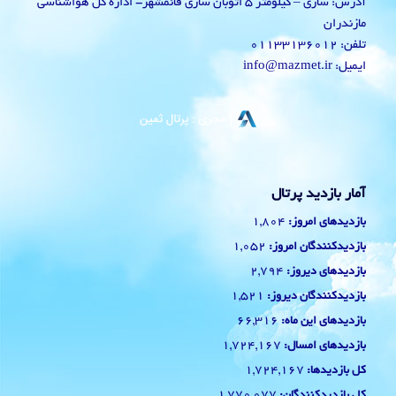
آدرس: ساری – کیلومتر 5 اتوبان ساری قائمشهر- اداره کل هواشناسی
مازندران
تلفن: 01133136012
ایمیل: info@mazmet.ir
آمار بازدید پرتال
1,804
بازدیدهای امروز:
1,052
بازدیدکنندگان امروز:
2,794
بازدیدهای دیروز:
1,521
بازدیدکنندگان دیروز:
66,316
بازدیدهای این ماه:
1,724,167
بازدیدهای امسال:
1,724,167
کل بازدیدها:
1,770,077
کل بازدیدکنند‌گان: