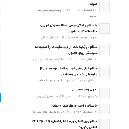
سپاس
24 اسفند 1404 - 11:36 ق.ظ توسط مدیریت
سایت
با سلام و احترام، من اصالته مازنی ام ولی
متاسفانه کارمندشهر ...
23 دی 1404 - 3:06 ب.ظ توسط علی مولائی
سلام . بازدید شما از وب سایت ما را صمیمانه
سپاسگزاریم. حضور...
18 آبان 1404 - 1:21 ب.ظ توسط محمد علی ملکی
سلام خیلی متن خوب و کاملی بود ممنون از
راهنمایی شما من همیشه ...
01 آبان 1404 - 3:02 ب.ظ توسط مهسا دولوپر
01133136019
05 مهر 1404 - 8:13 ق.ظ توسط ایمان نبی پور
با سلام و احترام لطفا شماره تماس...
17 شهریور 1404 - 7:38 ق.ظ توسط ایمان نبی پور
سلام روز شما بخیر- لطفاً با شماره 33136019
تماس بگیرید...