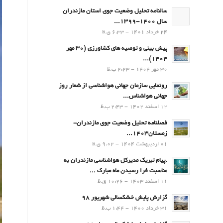
سالنامه تحلیل وضعیت جوی استان مازندران
سال 1400-1399...
24 خرداد 1401 - 6:33 ق.ظ
پیش بینی و توصیه های کشاورزی (30 مهر
۱۴۰۴)...
30 مهر 1404 - 2:23 ب.ظ
رونمایی سازمان جهانی هواشناسی از شعار روز
جهانی هواشناس...
12 اسفند 1402 - 2:43 ب.ظ
فصلنامه تحلیل وضعیت جوی مازندران-
زمستان۱۴۰۳...
01 اردیبهشت 1404 - 9:02 ق.ظ
.پيام تبريك مدیرکل هواشناسی مازندران به
مناسبت فرا رسيدن ماه مبارك ...
11 اسفند 1403 - 10:26 ق.ظ
گزارش پایش خشکسالی شهریور 98
31 خرداد 1400 - 1:44 ب.ظ