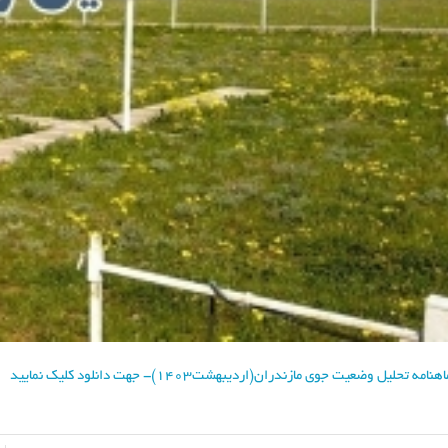
هنامه تحلیل وضعیت جوی مازندران(اردیبهشت1403)- جهت دانلود کلیک نمایید