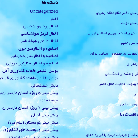
دسته ها
Uncategorized
رسانی دفتر مقام معظم رهبری
اخبار
رسانی دولت
اخطار زرد هواشناسی
‌رسانی ریاست‌جمهوری اسلامی ایران
اخطار قرمز هواشناسی
اخطار نارنجی هواشناسی
ناسی کشور
اطلاعیه و اخطارهای جوی
 شهرسازی جمهوری اسلامی ایران
اطلاعیه و اخطاریه زرد دریایی
اطلاعیه و اخطاریه نارنجی دریایی
زندران
بولتن اقلیمی ماهانه کشاورزی آمل
یش و هشدار خشکسالی
بولتن اقلیمی ماهانه کشاورزی قراخ
 ونجات جمعیت هلال احمر
پایش خشکسالی
پیش بینی 5 روزه استان مازندران
از
بیشینه دما
ی هواشناسی
پیش بینی 7 روزه استان مازندران
راقبت کرونا
پیش بینی فصلی
پیش بینی کوهستان (علم کوه)
پیش بینی و توصیه های کشاورزی
دات و جزئیات مرتبط با قراردادهای
پیش بینی وضعیت پایداری جو