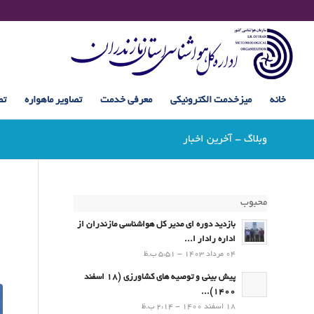
خانه
میزخدمت الکترونیکی
معرفی خدمت
تصاویر ماهواره
تص
وبلاگ - آخرین اخبار
محبوب
بازدید دوره ای مدیر کل هواشناسی مازندران از
اداره رادار ا...
04 مرداد 1403 - 5:51 ب.ظ
پیش بینی و توصیه های کشاورزی (18 اسفند
1400)...
18 اسفند 1400 - 2:14 ب.ظ