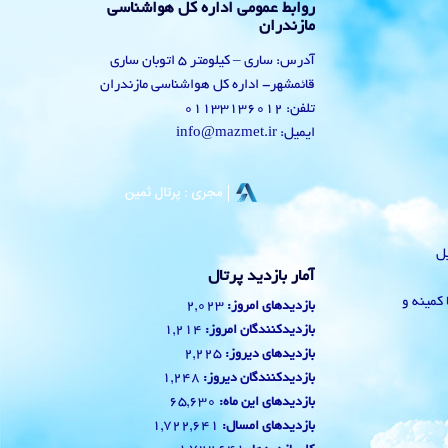
روابط عمومی اداره کل هواشناسی
مازندران
آدرس: ساری – کیلومتر 5 اتوبان ساری
قائمشهر- اداره کل هواشناسی مازندران
تلفن: 01133136012
ایمیل: info@mazmet.ir
یل
آمار بازدید پرتال
 با کمینه و
2,023
بازدیدهای امروز:
1,214
بازدیدکنندگان امروز:
2,225
بازدیدهای دیروز:
1,248
بازدیدکنندگان دیروز:
65,630
بازدیدهای این ماه:
1,722,641
بازدیدهای امسال: