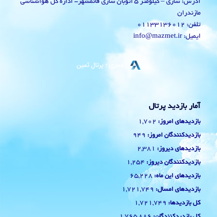
آدرس: ساری – کیلومتر 5 اتوبان ساری قائمشهر- اداره کل هواشناسی
مازندران
تلفن: 01133136012
ایمیل: info@mazmet.ir
آمار بازدید پرتال
1,702
بازدیدهای امروز:
949
بازدیدکنندگان امروز:
2,381
بازدیدهای دیروز:
1,254
بازدیدکنندگان دیروز:
65,228
بازدیدهای این ماه:
1,721,749
بازدیدهای امسال:
1,721,749
کل بازدیدها:
1,765,886
کل بازدیدکنند‌گان: