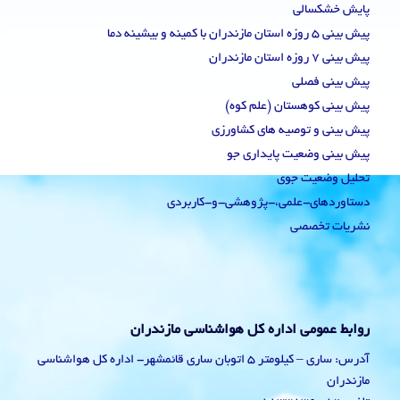
پایش خشکسالی
پیش بینی 5 روزه استان مازندران با کمینه و بیشینه دما
پیش بینی 7 روزه استان مازندران
پیش بینی فصلی
پیش بینی کوهستان (علم کوه)
پیش بینی و توصیه های کشاورزی
پیش بینی وضعیت پایداری جو
تحلیل وضعیت جوی
دستاوردهای-علمی،-پژوهشی-و-کاربردی
نشریات تخصصی
روابط عمومی اداره کل هواشناسی مازندران
آدرس: ساری – کیلومتر 5 اتوبان ساری قائمشهر- اداره کل هواشناسی
مازندران