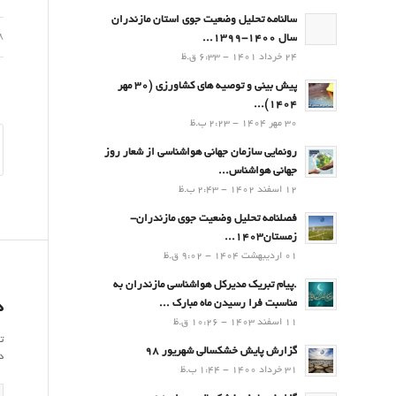
سالنامه تحلیل وضعیت جوی استان مازندران
08 فر
سال 1400-1399...
24 خرداد 1401 - 6:33 ق.ظ
پیش بینی و توصیه های کشاورزی (30 مهر
۱۴۰۴)...
30 مهر 1404 - 2:23 ب.ظ
رونمایی سازمان جهانی هواشناسی از شعار روز
جهانی هواشناس...
12 اسفند 1402 - 2:43 ب.ظ
فصلنامه تحلیل وضعیت جوی مازندران-
زمستان۱۴۰۳...
01 اردیبهشت 1404 - 9:02 ق.ظ
.پيام تبريك مدیرکل هواشناسی مازندران به
مناسبت فرا رسيدن ماه مبارك ...
د
11 اسفند 1403 - 10:26 ق.ظ
ت
گزارش پایش خشکسالی شهریور 98
د
31 خرداد 1400 - 1:44 ب.ظ