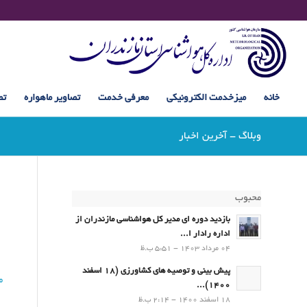
خانه
میزخدمت الکترونیکی
معرفی خدمت
تصاویر ماهواره
تص
وبلاگ - آخرین اخبار
محبوب
بازدید دوره ای مدیر کل هواشناسی مازندران از
اداره رادار ا...
04 مرداد 1403 - 5:51 ب.ظ
پیش بینی و توصیه های کشاورزی (18 اسفند
ما
1400)...
18 اسفند 1400 - 2:14 ب.ظ