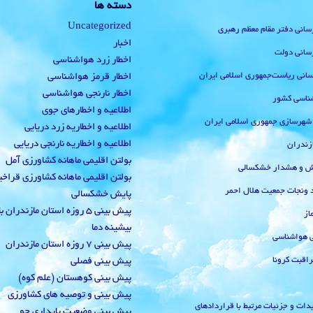
دسته ها
Uncategorized
رسانی دفتر مقام معظم رهبری
اخبار
رسانی دولت
اخطار زرد هواشناسی
‌رسانی ریاست‌جمهوری اسلامی ایران
اخطار قرمز هواشناسی
اخطار نارنجی هواشناسی
ناسی کشور
اطلاعیه و اخطارهای جوی
 شهرسازی جمهوری اسلامی ایران
اطلاعیه و اخطاریه زرد دریایی
اطلاعیه و اخطاریه نارنجی دریایی
زندران
بولتن اقلیمی ماهانه کشاورزی آمل
یش و هشدار خشکسالی
بولتن اقلیمی ماهانه کشاورزی قراخ
 ونجات جمعیت هلال احمر
پایش خشکسالی
پیش بینی 5 روزه استان مازندران
از
بیشینه دما
ی هواشناسی
پیش بینی 7 روزه استان مازندران
راقبت کرونا
پیش بینی فصلی
پیش بینی کوهستان (علم کوه)
پیش بینی و توصیه های کشاورزی
دات و جزئیات مرتبط با قراردادهای
پیش بینی وضعیت پایداری جو