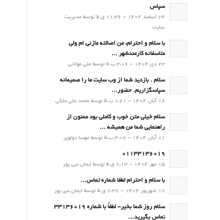
سپاس
24 اسفند 1404 - 11:36 ق.ظ توسط مدیریت
سایت
با سلام و احترام، من اصالته مازنی ام ولی
متاسفانه کارمندشهر ...
23 دی 1404 - 3:06 ب.ظ توسط علی مولائی
سلام . بازدید شما از وب سایت ما را صمیمانه
سپاسگزاریم. حضور...
18 آبان 1404 - 1:21 ب.ظ توسط محمد علی ملکی
سلام خیلی متن خوب و کاملی بود ممنون از
راهنمایی شما من همیشه ...
01 آبان 1404 - 3:02 ب.ظ توسط مهسا دولوپر
01133136019
05 مهر 1404 - 8:13 ق.ظ توسط ایمان نبی پور
با سلام و احترام لطفا شماره تماس...
17 شهریور 1404 - 7:38 ق.ظ توسط ایمان نبی پور
سلام روز شما بخیر- لطفاً با شماره 33136019
تماس بگیرید...