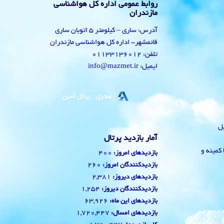
روابط عمومی اداره کل هواشناسی
مازندران
آدرس: ساری – کیلومتر 5 اتوبان ساری
قائمشهر- اداره کل هواشناسی مازندران
تلفن: 01133136012
ایمیل: info@mazmet.ir
یل
آمار بازدید پرتال
 با کمینه و
400
بازدیدهای امروز:
260
بازدیدکنندگان امروز:
2,381
بازدیدهای دیروز:
1,254
بازدیدکنندگان دیروز:
63,926
بازدیدهای این ماه:
1,720,447
بازدیدهای امسال: