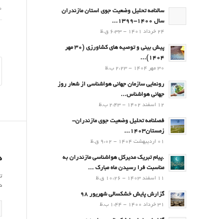
30 م
سالنامه تحلیل وضعیت جوی استان مازندران
سال 1400-1399...
24 خرداد 1401 - 6:33 ق.ظ
پیش بینی و توصیه های کشاورزی (30 مهر
۱۴۰۴)...
30 مهر 1404 - 2:23 ب.ظ
رونمایی سازمان جهانی هواشناسی از شعار روز
جهانی هواشناس...
12 اسفند 1402 - 2:43 ب.ظ
فصلنامه تحلیل وضعیت جوی مازندران-
زمستان۱۴۰۳...
01 اردیبهشت 1404 - 9:02 ق.ظ
د
.پيام تبريك مدیرکل هواشناسی مازندران به
مناسبت فرا رسيدن ماه مبارك ...
ت
11 اسفند 1403 - 10:26 ق.ظ
د
گزارش پایش خشکسالی شهریور 98
31 خرداد 1400 - 1:44 ب.ظ