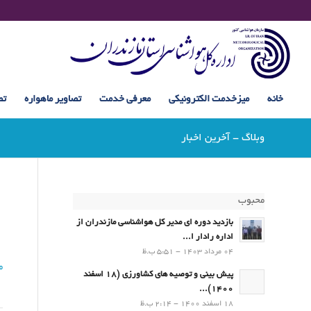
خانه
میزخدمت الکترونیکی
معرفی خدمت
تصاویر ماهواره
تص
وبلاگ - آخرین اخبار
محبوب
بازدید دوره ای مدیر کل هواشناسی مازندران از
اداره رادار ا...
04 مرداد 1403 - 5:51 ب.ظ
ما
پیش بینی و توصیه های کشاورزی (18 اسفند
1400)...
18 اسفند 1400 - 2:14 ب.ظ