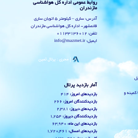
روابط عمومی اداره کل هواشناسی
مازندران
آدرس: ساری – کیلومتر 5 اتوبان ساری
قائمشهر- اداره کل هواشناسی مازندران
تلفن: 01133136012
ایمیل: info@mazmet.ir
یل
آمار بازدید پرتال
 با کمینه و
414
بازدیدهای امروز:
266
بازدیدکنندگان امروز:
2,381
بازدیدهای دیروز:
1,254
بازدیدکنندگان دیروز:
63,940
بازدیدهای این ماه:
1,720,461
بازدیدهای امسال: