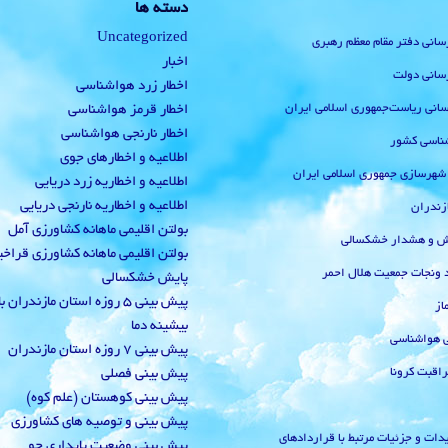
دسته ها
Uncategorized
رسانی دفتر مقام معظم رهبری
اخبار
رسانی دولت
اخطار زرد هواشناسی
‌رسانی ریاست‌جمهوری اسلامی ایران
اخطار قرمز هواشناسی
اخطار نارنجی هواشناسی
ناسی کشور
اطلاعیه و اخطارهای جوی
 شهرسازی جمهوری اسلامی ایران
اطلاعیه و اخطاریه زرد دریایی
اطلاعیه و اخطاریه نارنجی دریایی
زندران
بولتن اقلیمی ماهانه کشاورزی آمل
یش و هشدار خشکسالی
بولتن اقلیمی ماهانه کشاورزی قراخ
 ونجات جمعیت هلال احمر
پایش خشکسالی
پیش بینی 5 روزه استان مازندران
از
بیشینه دما
ی هواشناسی
پیش بینی 7 روزه استان مازندران
راقبت کرونا
پیش بینی فصلی
پیش بینی کوهستان (علم کوه)
پیش بینی و توصیه های کشاورزی
دات و جزئیات مرتبط با قراردادهای
پیش بینی وضعیت پایداری جو