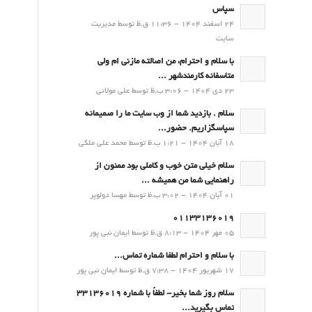
سپاس
24 اسفند 1404 - 11:36 ق.ظ توسط مدیریت
سایت
با سلام و احترام، من اصالته مازنی ام ولی
متاسفانه کارمندشهر ...
23 دی 1404 - 3:06 ب.ظ توسط علی مولائی
سلام . بازدید شما از وب سایت ما را صمیمانه
سپاسگزاریم. حضور...
18 آبان 1404 - 1:21 ب.ظ توسط محمد علی ملکی
سلام خیلی متن خوب و کاملی بود ممنون از
راهنمایی شما من همیشه ...
01 آبان 1404 - 3:02 ب.ظ توسط مهسا دولوپر
01133136019
05 مهر 1404 - 8:13 ق.ظ توسط ایمان نبی پور
با سلام و احترام لطفا شماره تماس...
17 شهریور 1404 - 7:38 ق.ظ توسط ایمان نبی پور
سلام روز شما بخیر- لطفاً با شماره 33136019
تماس بگیرید...