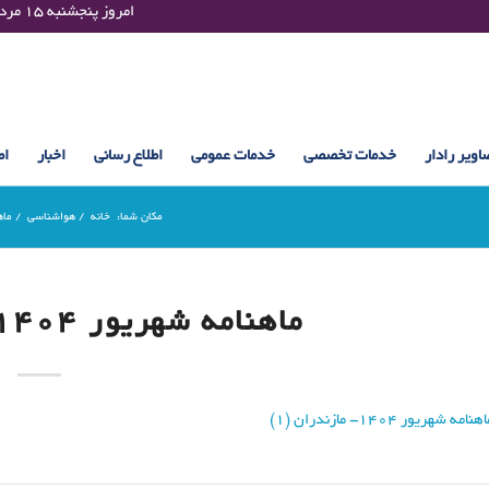
Thursday 06 August 2026 , 08:48 UTC ¤¤¤¤ امروز پنجشنبه ۱۵ مرداد ۱۴۰۵ساعت : ۰۸:۴۸
اویر رادار
خدمات تخصصی
خدمات عمومی
اطلاع رسانی
اخبار
اط
مکان شما:
خانه
/
هواشناسی
/
ماه
ماهنامه شهریور 1404- مازندران (1)
هنامه شهریور 1404- مازندران (1)