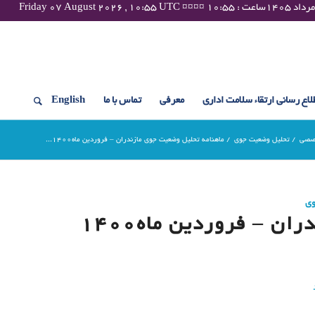
لاع رسانی ارتقاء سلامت اداری
معرفی
تماس با ما
English
صصی
/
تحلیل وضعیت جوی
/
ماهنامه تحلیل وضعیت جوی مازندران – فروردین ماه1400...
وی
ن – فروردین ماه1400