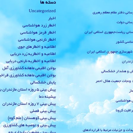
دسته ها
Uncategorized
رسانی دفتر مقام معظم رهبری
اخبار
رسانی دولت
اخطار زرد هواشناسی
‌رسانی ریاست‌جمهوری اسلامی ایران
اخطار قرمز هواشناسی
اخطار نارنجی هواشناسی
ناسی کشور
اطلاعیه و اخطارهای جوی
 شهرسازی جمهوری اسلامی ایران
اطلاعیه و اخطاریه زرد دریایی
اطلاعیه و اخطاریه نارنجی دریایی
زندران
بولتن اقلیمی ماهانه کشاورزی آمل
یش و هشدار خشکسالی
بولتن اقلیمی ماهانه کشاورزی قراخ
 ونجات جمعیت هلال احمر
پایش خشکسالی
پیش بینی 5 روزه استان مازندران
از
بیشینه دما
ی هواشناسی
پیش بینی 7 روزه استان مازندران
راقبت کرونا
پیش بینی فصلی
پیش بینی کوهستان (علم کوه)
پیش بینی و توصیه های کشاورزی
دات و جزئیات مرتبط با قراردادهای
پیش بینی وضعیت پایداری جو