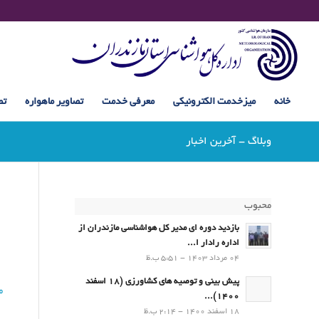
خانه
میزخدمت الکترونیکی
معرفی خدمت
تصاویر ماهواره
تص
وبلاگ - آخرین اخبار
محبوب
بازدید دوره ای مدیر کل هواشناسی مازندران از
اداره رادار ا...
04 مرداد 1403 - 5:51 ب.ظ
پیش بینی و توصیه های کشاورزی (18 اسفند
ما
1400)...
18 اسفند 1400 - 2:14 ب.ظ