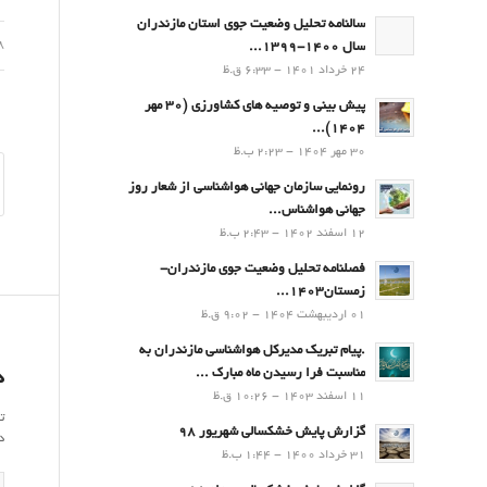
سالنامه تحلیل وضعیت جوی استان مازندران
08 فر
سال 1400-1399...
24 خرداد 1401 - 6:33 ق.ظ
پیش بینی و توصیه های کشاورزی (30 مهر
۱۴۰۴)...
30 مهر 1404 - 2:23 ب.ظ
رونمایی سازمان جهانی هواشناسی از شعار روز
جهانی هواشناس...
12 اسفند 1402 - 2:43 ب.ظ
فصلنامه تحلیل وضعیت جوی مازندران-
زمستان۱۴۰۳...
01 اردیبهشت 1404 - 9:02 ق.ظ
.پيام تبريك مدیرکل هواشناسی مازندران به
مناسبت فرا رسيدن ماه مبارك ...
د
11 اسفند 1403 - 10:26 ق.ظ
ت
گزارش پایش خشکسالی شهریور 98
د
31 خرداد 1400 - 1:44 ب.ظ