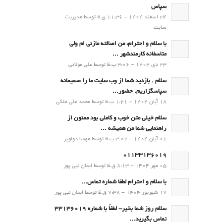
سپاس
24 اسفند 1404 - 11:36 ق.ظ توسط مدیریت
سایت
با سلام و احترام، من اصالته مازنی ام ولی
متاسفانه کارمندشهر ...
23 دی 1404 - 3:06 ب.ظ توسط علی مولائی
سلام . بازدید شما از وب سایت ما را صمیمانه
سپاسگزاریم. حضور...
18 آبان 1404 - 1:21 ب.ظ توسط محمد علی ملکی
سلام خیلی متن خوب و کاملی بود ممنون از
راهنمایی شما من همیشه ...
01 آبان 1404 - 3:02 ب.ظ توسط مهسا دولوپر
01133136019
05 مهر 1404 - 8:13 ق.ظ توسط ایمان نبی پور
با سلام و احترام لطفا شماره تماس...
17 شهریور 1404 - 7:38 ق.ظ توسط ایمان نبی پور
سلام روز شما بخیر- لطفاً با شماره 33136019
تماس بگیرید...