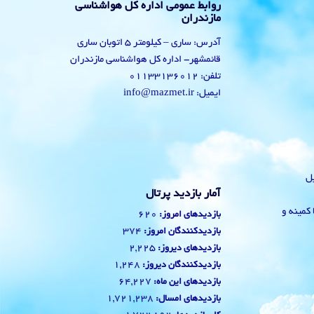
روابط عمومی اداره کل هواشناسی
مازندران
آدرس: ساری – کیلومتر 5 اتوبان ساری
قائمشهر- اداره کل هواشناسی مازندران
تلفن: 01133136012
ایمیل: info@mazmet.ir
یل
آمار بازدید پرتال
 با کمینه و
620
بازدیدهای امروز:
374
بازدیدکنندگان امروز:
2,225
بازدیدهای دیروز:
1,248
بازدیدکنندگان دیروز:
64,227
بازدیدهای این ماه:
1,721,238
بازدیدهای امسال: