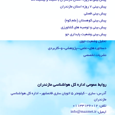
پیش بینی 7 روزه استان مازندران
پیش بینی فصلی
پیش بینی کوهستان (علم کوه)
پیش بینی و توصیه های کشاورزی
پیش بینی وضعیت پایداری جو
تحلیل وضعیت جوی
دستاوردهای-علمی،-پژوهشی-و-کاربردی
نشریات تخصصی
روابط عمومی اداره کل هواشناسی مازندران
آدرس: ساری – کیلومتر 5 اتوبان ساری قائمشهر- اداره کل هواشناسی
مازندران
تلفن: 01133136012
ایمیل: info@mazmet.ir