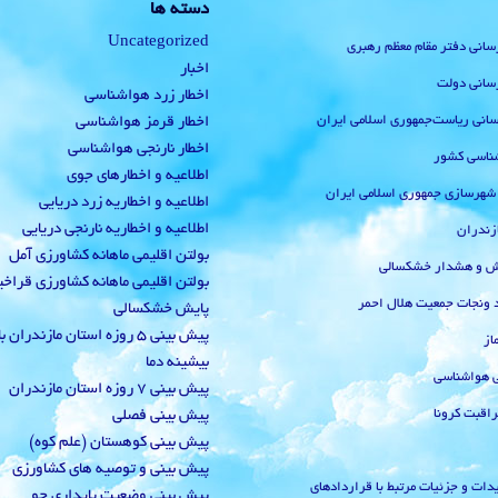
دسته ها
Uncategorized
رسانی دفتر مقام معظم رهبری
اخبار
رسانی دولت
اخطار زرد هواشناسی
‌رسانی ریاست‌جمهوری اسلامی ایران
اخطار قرمز هواشناسی
اخطار نارنجی هواشناسی
ناسی کشور
اطلاعیه و اخطارهای جوی
 شهرسازی جمهوری اسلامی ایران
اطلاعیه و اخطاریه زرد دریایی
اطلاعیه و اخطاریه نارنجی دریایی
زندران
بولتن اقلیمی ماهانه کشاورزی آمل
یش و هشدار خشکسالی
بولتن اقلیمی ماهانه کشاورزی قراخ
 ونجات جمعیت هلال احمر
پایش خشکسالی
پیش بینی 5 روزه استان مازندران
از
بیشینه دما
ی هواشناسی
پیش بینی 7 روزه استان مازندران
راقبت کرونا
پیش بینی فصلی
پیش بینی کوهستان (علم کوه)
پیش بینی و توصیه های کشاورزی
دات و جزئیات مرتبط با قراردادهای
پیش بینی وضعیت پایداری جو