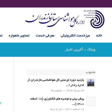
خانه
میزخدمت الکترونیکی
معرفی خدمت
تصاویر ماهواره
تص
وبلاگ - آخرین اخبار
محبوب
بازدید دوره ای مدیر کل هواشناسی مازندران از
اداره رادار ا...
04 مرداد 1403 - 5:51 ب.ظ
پیش بینی و توصیه های کشاورزی (18 اسفند
پی
1400)...
18 اسفند 1400 - 2:14 ب.ظ