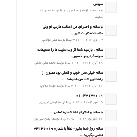
سپاس
24 اسفند 1404 - 11:36 ق.ظ توسط مدیریت
سایت
با سلام و احترام، من اصالته مازنی ام ولی
متاسفانه کارمندشهر ...
23 دی 1404 - 3:06 ب.ظ توسط علی مولائی
سلام . بازدید شما از وب سایت ما را صمیمانه
سپاسگزاریم. حضور...
18 آبان 1404 - 1:21 ب.ظ توسط محمد علی ملکی
سلام خیلی متن خوب و کاملی بود ممنون از
راهنمایی شما من همیشه ...
01 آبان 1404 - 3:02 ب.ظ توسط مهسا دولوپر
01133136019
05 مهر 1404 - 8:13 ق.ظ توسط ایمان نبی پور
با سلام و احترام لطفا شماره تماس...
17 شهریور 1404 - 7:38 ق.ظ توسط ایمان نبی پور
سلام روز شما بخیر- لطفاً با شماره 33136019
تماس بگیرید...