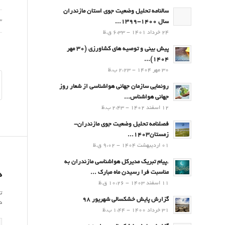
سالنامه تحلیل وضعیت جوی استان مازندران
03 شه
سال 1400-1399...
24 خرداد 1401 - 6:33 ق.ظ
پیش بینی و توصیه های کشاورزی (30 مهر
۱۴۰۴)...
30 مهر 1404 - 2:23 ب.ظ
رونمایی سازمان جهانی هواشناسی از شعار روز
جهانی هواشناس...
12 اسفند 1402 - 2:43 ب.ظ
فصلنامه تحلیل وضعیت جوی مازندران-
زمستان۱۴۰۳...
01 اردیبهشت 1404 - 9:02 ق.ظ
.پيام تبريك مدیرکل هواشناسی مازندران به
مناسبت فرا رسيدن ماه مبارك ...
د
11 اسفند 1403 - 10:26 ق.ظ
ت
گزارش پایش خشکسالی شهریور 98
د
31 خرداد 1400 - 1:44 ب.ظ