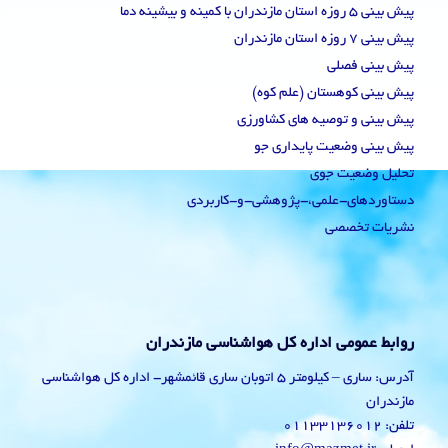
پیش بینی 5 روزه استان مازندران با کمینه و بیشینه دما
پیش بینی 7 روزه استان مازندران
پیش بینی فصلی
پیش بینی کوهستان (علم کوه)
پیش بینی و توصیه های کشاورزی
پیش بینی وضعیت پایداری جو
تحلیل وضعیت جوی
دستاوردهای-علمی،-پژوهشی-و-کاربردی
نشریات تخصصی
روابط عمومی اداره کل هواشناسی مازندران
آدرس: ساری – کیلومتر 5 اتوبان ساری قائمشهر- اداره کل هواشناسی
مازندران
تلفن: 01133136012