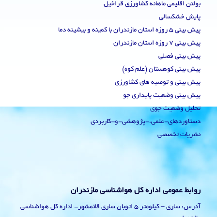
بولتن اقلیمی ماهانه کشاورزی قراخیل
پایش خشکسالی
پیش بینی 5 روزه استان مازندران با کمینه و بیشینه دما
پیش بینی 7 روزه استان مازندران
پیش بینی فصلی
پیش بینی کوهستان (علم کوه)
پیش بینی و توصیه های کشاورزی
پیش بینی وضعیت پایداری جو
تحلیل وضعیت جوی
دستاوردهای-علمی،-پژوهشی-و-کاربردی
نشریات تخصصی
روابط عمومی اداره کل هواشناسی مازندران
آدرس: ساری – کیلومتر 5 اتوبان ساری قائمشهر- اداره کل هواشناسی