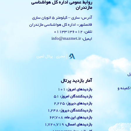
روابط عمومی اداره کل هواشناسی
مازندران
آدرس: ساری – کیلومتر 5 اتوبان ساری
قائمشهر- اداره کل هواشناسی مازندران
تلفن: 01133136012
ایمیل: info@mazmet.ir
یل
آمار بازدید پرتال
 با کمینه و
101
بازدیدهای امروز:
51
بازدیدکنندگان امروز:
2,225
بازدیدهای دیروز:
1,248
بازدیدکنندگان دیروز:
63,708
بازدیدهای این ماه:
1,720,719
بازدیدهای امسال: