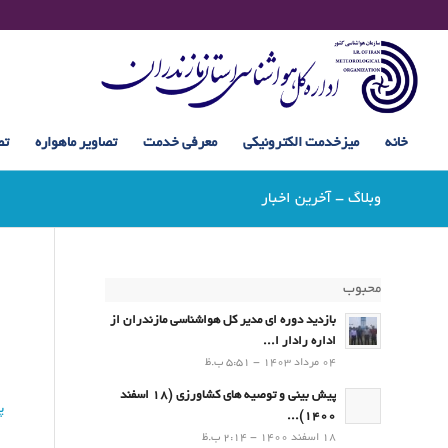
خانه
میزخدمت الکترونیکی
معرفی خدمت
تصاویر ماهواره
تص
وبلاگ - آخرین اخبار
محبوب
بازدید دوره ای مدیر کل هواشناسی مازندران از
اداره رادار ا...
04 مرداد 1403 - 5:51 ب.ظ
پیش بینی و توصیه های کشاورزی (18 اسفند
پ
1400)...
18 اسفند 1400 - 2:14 ب.ظ