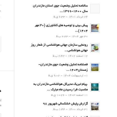
سالنامه تحلیل وضعیت جوی استان مازندران
10 ا
سال 1400-1399...
24 خرداد 1401 - 6:33 ق.ظ
پیش بینی و توصیه های کشاورزی (30 مهر
۱۴۰۴)...
30 مهر 1404 - 2:23 ب.ظ
رونمایی سازمان جهانی هواشناسی از شعار روز
جهانی هواشناس...
12 اسفند 1402 - 2:43 ب.ظ
فصلنامه تحلیل وضعیت جوی مازندران-
زمستان۱۴۰۳...
01 اردیبهشت 1404 - 9:02 ق.ظ
.پيام تبريك مدیرکل هواشناسی مازندران به
مناسبت فرا رسيدن ماه مبارك ...
د
11 اسفند 1403 - 10:26 ق.ظ
ت
گزارش پایش خشکسالی شهریور 98
د
31 خرداد 1400 - 1:44 ب.ظ