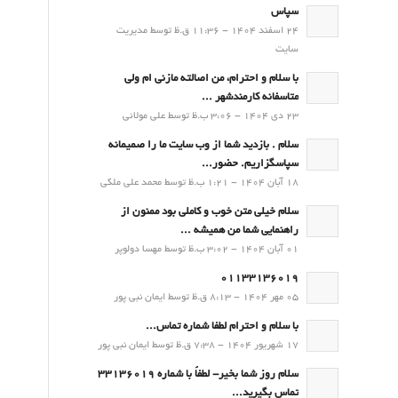
سپاس
24 اسفند 1404 - 11:36 ق.ظ توسط مدیریت
سایت
با سلام و احترام، من اصالته مازنی ام ولی
متاسفانه کارمندشهر ...
23 دی 1404 - 3:06 ب.ظ توسط علی مولائی
سلام . بازدید شما از وب سایت ما را صمیمانه
سپاسگزاریم. حضور...
18 آبان 1404 - 1:21 ب.ظ توسط محمد علی ملکی
سلام خیلی متن خوب و کاملی بود ممنون از
راهنمایی شما من همیشه ...
01 آبان 1404 - 3:02 ب.ظ توسط مهسا دولوپر
01133136019
05 مهر 1404 - 8:13 ق.ظ توسط ایمان نبی پور
با سلام و احترام لطفا شماره تماس...
17 شهریور 1404 - 7:38 ق.ظ توسط ایمان نبی پور
سلام روز شما بخیر- لطفاً با شماره 33136019
تماس بگیرید...