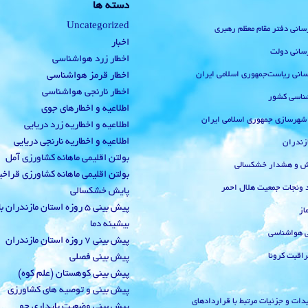
دسته ها
Uncategorized
رسانی دفتر مقام معظم رهبری
اخبار
رسانی دولت
اخطار زرد هواشناسی
‌رسانی ریاست‌جمهوری اسلامی ایران
اخطار قرمز هواشناسی
اخطار نارنجی هواشناسی
ناسی کشور
اطلاعیه و اخطارهای جوی
 شهرسازی جمهوری اسلامی ایران
اطلاعیه و اخطاریه زرد دریایی
اطلاعیه و اخطاریه نارنجی دریایی
زندران
بولتن اقلیمی ماهانه کشاورزی آمل
یش و هشدار خشکسالی
بولتن اقلیمی ماهانه کشاورزی قراخ
 ونجات جمعیت هلال احمر
پایش خشکسالی
پیش بینی 5 روزه استان مازندران
از
بیشینه دما
ی هواشناسی
پیش بینی 7 روزه استان مازندران
راقبت کرونا
پیش بینی فصلی
پیش بینی کوهستان (علم کوه)
پیش بینی و توصیه های کشاورزی
دات و جزئیات مرتبط با قراردادهای
پیش بینی وضعیت پایداری جو