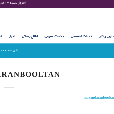
Saturday 08 August 2026 , 09:10 UTC ¤¤¤¤ امروز شنبه ۱۷ مرداد ۱۴۰۵ساعت : ۰۹:۱۰
اویر رادار
خدمات تخصصی
خدمات عمومی
اطلاع رسانی
اخبار
اط
مکان شما:
خانه
ARANBOOLTAN
mazandaranboolta