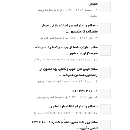
سپاس
24 اسفند 1404 - 11:36 ق.ظ توسط مدیریت
سایت
با سلام و احترام، من اصالته مازنی ام ولی
متاسفانه کارمندشهر ...
23 دی 1404 - 3:06 ب.ظ توسط علی مولائی
سلام . بازدید شما از وب سایت ما را صمیمانه
سپاسگزاریم. حضور...
18 آبان 1404 - 1:21 ب.ظ توسط محمد علی ملکی
سلام خیلی متن خوب و کاملی بود ممنون از
راهنمایی شما من همیشه ...
01 آبان 1404 - 3:02 ب.ظ توسط مهسا دولوپر
01133136019
05 مهر 1404 - 8:13 ق.ظ توسط ایمان نبی پور
با سلام و احترام لطفا شماره تماس...
17 شهریور 1404 - 7:38 ق.ظ توسط ایمان نبی پور
سلام روز شما بخیر- لطفاً با شماره 33136019
تماس بگیرید...