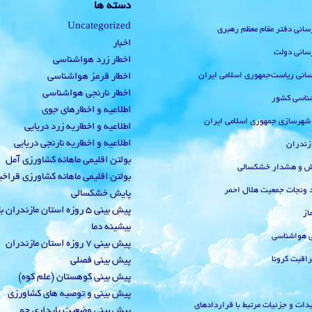
دسته ها
Uncategorized
رسانی دفتر مقام معظم رهبری
اخبار
رسانی دولت
اخطار زرد هواشناسی
‌رسانی ریاست‌جمهوری اسلامی ایران
اخطار قرمز هواشناسی
اخطار نارنجی هواشناسی
ناسی کشور
اطلاعیه و اخطارهای جوی
 شهرسازی جمهوری اسلامی ایران
اطلاعیه و اخطاریه زرد دریایی
اطلاعیه و اخطاریه نارنجی دریایی
زندران
بولتن اقلیمی ماهانه کشاورزی آمل
یش و هشدار خشکسالی
بولتن اقلیمی ماهانه کشاورزی قراخ
 ونجات جمعیت هلال احمر
پایش خشکسالی
پیش بینی 5 روزه استان مازندران
از
بیشینه دما
ی هواشناسی
پیش بینی 7 روزه استان مازندران
راقبت کرونا
پیش بینی فصلی
پیش بینی کوهستان (علم کوه)
پیش بینی و توصیه های کشاورزی
دات و جزئیات مرتبط با قراردادهای
پیش بینی وضعیت پایداری جو