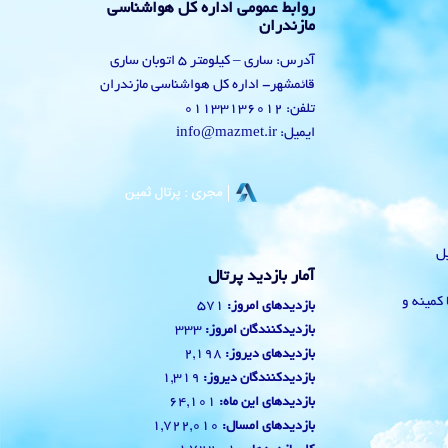
روابط عمومی اداره کل هواشناسی
مازندران
آدرس: ساری – کیلومتر 5 اتوبان ساری
قائمشهر- اداره کل هواشناسی مازندران
تلفن: 01133136012
ایمیل: info@mazmet.ir
یل
آمار بازدید پرتال
 با کمینه و
571
بازدیدهای امروز:
333
بازدیدکنندگان امروز:
2,198
بازدیدهای دیروز:
1,319
بازدیدکنندگان دیروز:
64,101
بازدیدهای این ماه:
1,722,010
بازدیدهای امسال: