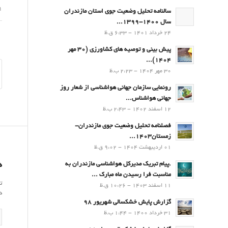
11 ت
سالنامه تحلیل وضعیت جوی استان مازندران
سال 1400-1399...
24 خرداد 1401 - 6:33 ق.ظ
پیش بینی و توصیه های کشاورزی (30 مهر
۱۴۰۴)...
30 مهر 1404 - 2:23 ب.ظ
رونمایی سازمان جهانی هواشناسی از شعار روز
جهانی هواشناس...
12 اسفند 1402 - 2:43 ب.ظ
فصلنامه تحلیل وضعیت جوی مازندران-
زمستان۱۴۰۳...
01 اردیبهشت 1404 - 9:02 ق.ظ
د
.پيام تبريك مدیرکل هواشناسی مازندران به
مناسبت فرا رسيدن ماه مبارك ...
ت
11 اسفند 1403 - 10:26 ق.ظ
د
گزارش پایش خشکسالی شهریور 98
31 خرداد 1400 - 1:44 ب.ظ