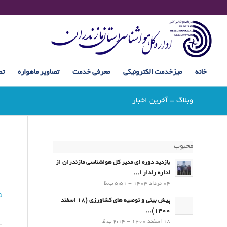
خانه
میزخدمت الکترونیکی
معرفی خدمت
تصاویر ماهواره
تص
وبلاگ - آخرین اخبار
محبوب
بازدید دوره ای مدیر کل هواشناسی مازندران از
اداره رادار ا...
04 مرداد 1403 - 5:51 ب.ظ
n
پیش بینی و توصیه های کشاورزی (18 اسفند
1400)...
18 اسفند 1400 - 2:14 ب.ظ