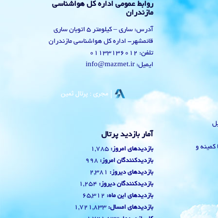
روابط عمومی اداره کل هواشناسی
مازندران
آدرس: ساری – کیلومتر 5 اتوبان ساری
قائمشهر- اداره کل هواشناسی مازندران
تلفن: 01133136012
ایمیل: info@mazmet.ir
یل
آمار بازدید پرتال
 با کمینه و
1,785
بازدیدهای امروز:
998
بازدیدکنندگان امروز:
2,381
بازدیدهای دیروز:
1,254
بازدیدکنندگان دیروز:
65,312
بازدیدهای این ماه:
1,721,833
بازدیدهای امسال: