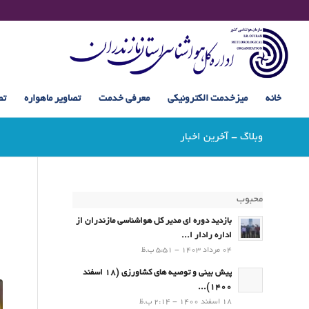
خانه
میزخدمت الکترونیکی
معرفی خدمت
تصاویر ماهواره
تص
وبلاگ - آخرین اخبار
محبوب
بازدید دوره ای مدیر کل هواشناسی مازندران از
اداره رادار ا...
04 مرداد 1403 - 5:51 ب.ظ
پیش بینی و توصیه های کشاورزی (18 اسفند
1400)...
18 اسفند 1400 - 2:14 ب.ظ