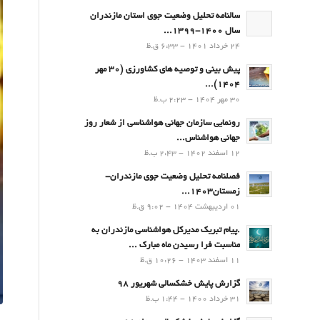
سالنامه تحلیل وضعیت جوی استان مازندران
سال 1400-1399...
24 خرداد 1401 - 6:33 ق.ظ
پیش بینی و توصیه های کشاورزی (30 مهر
۱۴۰۴)...
30 مهر 1404 - 2:23 ب.ظ
رونمایی سازمان جهانی هواشناسی از شعار روز
جهانی هواشناس...
12 اسفند 1402 - 2:43 ب.ظ
فصلنامه تحلیل وضعیت جوی مازندران-
زمستان۱۴۰۳...
01 اردیبهشت 1404 - 9:02 ق.ظ
.پيام تبريك مدیرکل هواشناسی مازندران به
مناسبت فرا رسيدن ماه مبارك ...
11 اسفند 1403 - 10:26 ق.ظ
گزارش پایش خشکسالی شهریور 98
31 خرداد 1400 - 1:44 ب.ظ