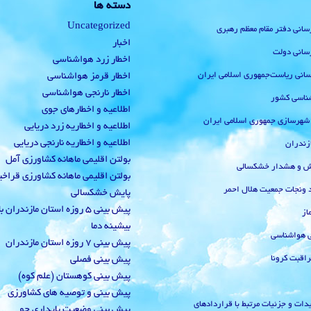
دسته ها
Uncategorized
رسانی دفتر مقام معظم رهبری
اخبار
رسانی دولت
اخطار زرد هواشناسی
‌رسانی ریاست‌جمهوری اسلامی ایران
اخطار قرمز هواشناسی
اخطار نارنجی هواشناسی
ناسی کشور
اطلاعیه و اخطارهای جوی
 شهرسازی جمهوری اسلامی ایران
اطلاعیه و اخطاریه زرد دریایی
اطلاعیه و اخطاریه نارنجی دریایی
زندران
بولتن اقلیمی ماهانه کشاورزی آمل
یش و هشدار خشکسالی
بولتن اقلیمی ماهانه کشاورزی قراخ
 ونجات جمعیت هلال احمر
پایش خشکسالی
پیش بینی 5 روزه استان مازندران
از
بیشینه دما
ی هواشناسی
پیش بینی 7 روزه استان مازندران
راقبت کرونا
پیش بینی فصلی
پیش بینی کوهستان (علم کوه)
پیش بینی و توصیه های کشاورزی
دات و جزئیات مرتبط با قراردادهای
پیش بینی وضعیت پایداری جو