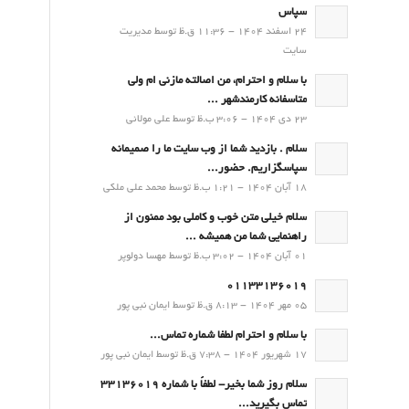
سپاس
24 اسفند 1404 - 11:36 ق.ظ توسط مدیریت
سایت
با سلام و احترام، من اصالته مازنی ام ولی
متاسفانه کارمندشهر ...
23 دی 1404 - 3:06 ب.ظ توسط علی مولائی
سلام . بازدید شما از وب سایت ما را صمیمانه
سپاسگزاریم. حضور...
18 آبان 1404 - 1:21 ب.ظ توسط محمد علی ملکی
سلام خیلی متن خوب و کاملی بود ممنون از
راهنمایی شما من همیشه ...
01 آبان 1404 - 3:02 ب.ظ توسط مهسا دولوپر
01133136019
05 مهر 1404 - 8:13 ق.ظ توسط ایمان نبی پور
با سلام و احترام لطفا شماره تماس...
17 شهریور 1404 - 7:38 ق.ظ توسط ایمان نبی پور
سلام روز شما بخیر- لطفاً با شماره 33136019
تماس بگیرید...