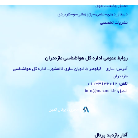
تحلیل وضعیت جوی
دستاوردهای-علمی،-پژوهشی-و-کاربردی
نشریات تخصصی
روابط عمومی اداره کل هواشناسی مازندران
آدرس: ساری – کیلومتر 5 اتوبان ساری قائمشهر- اداره کل هواشناسی
مازندران
تلفن: 01133136012
ایمیل: info@mazmet.ir
آمار بازدید پرتال