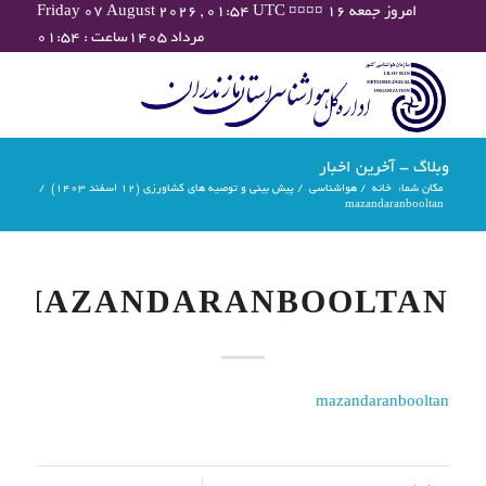
Friday 07 August 2026 , 01:54 UTC ¤¤¤¤ امروز جمعه ۱۶
مرداد ۱۴۰۵ساعت : ۰۱:۵۴
وبلاگ - آخرین اخبار
مکان شما:
خانه
/
هواشناسی
/
پیش بینی و توصیه های کشاورزی (12 اسفند ۱۴۰۳)
/
mazandaranbooltan
MAZANDARANBOOLTAN
mazandaranbooltan