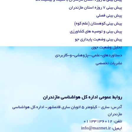
پیش بینی 7 روزه استان مازندران
پیش بینی فصلی
پیش بینی کوهستان (علم کوه)
پیش بینی و توصیه های کشاورزی
پیش بینی وضعیت پایداری جو
تحلیل وضعیت جوی
دستاوردهای-علمی،-پژوهشی-و-کاربردی
نشریات تخصصی
روابط عمومی اداره کل هواشناسی مازندران
آدرس: ساری – کیلومتر 5 اتوبان ساری قائمشهر- اداره کل هواشناسی
مازندران
تلفن: 01133136012
ایمیل: info@mazmet.ir