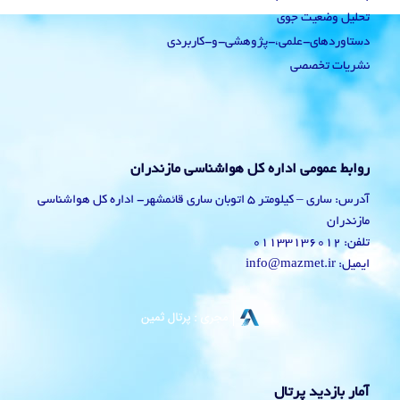
تحلیل وضعیت جوی
دستاوردهای-علمی،-پژوهشی-و-کاربردی
نشریات تخصصی
روابط عمومی اداره کل هواشناسی مازندران
آدرس: ساری – کیلومتر 5 اتوبان ساری قائمشهر- اداره کل هواشناسی
مازندران
تلفن: 01133136012
ایمیل: info@mazmet.ir
آمار بازدید پرتال