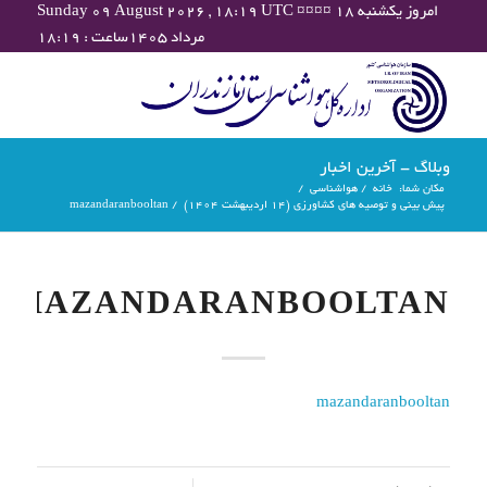
Sunday 09 August 2026 , 18:19 UTC ¤¤¤¤ امروز یکشنبه ۱۸
مرداد ۱۴۰۵ساعت : ۱۸:۱۹
وبلاگ - آخرین اخبار
مکان شما:
خانه
/
هواشناسی
/
پیش بینی و توصیه های کشاورزی (14 اردیبهشت ۱۴۰۴)
/
mazandaranbooltan
MAZANDARANBOOLTAN
mazandaranbooltan