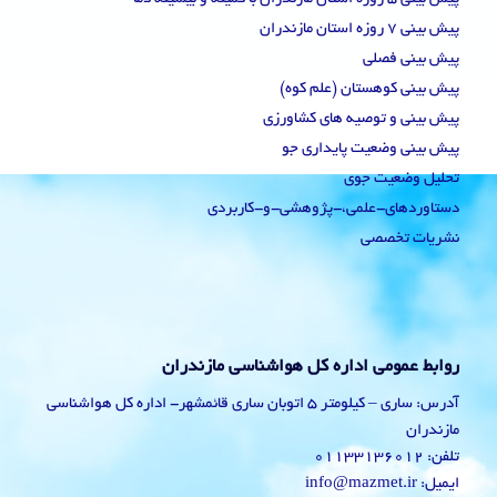
پیش بینی 7 روزه استان مازندران
پیش بینی فصلی
پیش بینی کوهستان (علم کوه)
پیش بینی و توصیه های کشاورزی
پیش بینی وضعیت پایداری جو
تحلیل وضعیت جوی
دستاوردهای-علمی،-پژوهشی-و-کاربردی
نشریات تخصصی
روابط عمومی اداره کل هواشناسی مازندران
آدرس: ساری – کیلومتر 5 اتوبان ساری قائمشهر- اداره کل هواشناسی
مازندران
تلفن: 01133136012
ایمیل: info@mazmet.ir