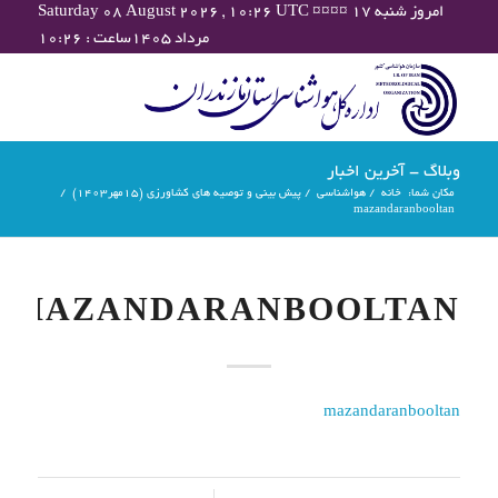
Saturday 08 August 2026 , 10:26 UTC ¤¤¤¤ امروز شنبه ۱۷
مرداد ۱۴۰۵ساعت : ۱۰:۲۶
وبلاگ - آخرین اخبار
مکان شما:
خانه
/
هواشناسی
/
پیش بینی و توصیه های کشاورزی (15مهر۱۴۰۳)
/
mazandaranbooltan
MAZANDARANBOOLTAN
mazandaranbooltan