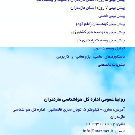
پیش بینی 7 روزه استان مازندران
پیش بینی فصلی
پیش بینی کوهستان (علم کوه)
پیش بینی و توصیه های کشاورزی
پیش بینی وضعیت پایداری جو
تحلیل وضعیت جوی
دستاوردهای-علمی،-پژوهشی-و-کاربردی
نشریات تخصصی
روابط عمومی اداره کل هواشناسی مازندران
آدرس: ساری – کیلومتر 5 اتوبان ساری قائمشهر- اداره کل هواشناسی
مازندران
تلفن: 01133136012
ایمیل: info@mazmet.ir