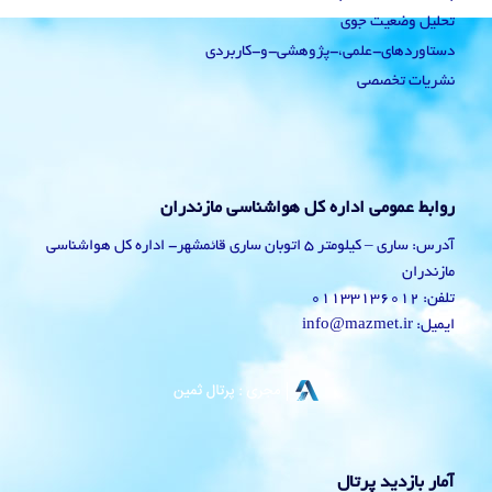
تحلیل وضعیت جوی
دستاوردهای-علمی،-پژوهشی-و-کاربردی
نشریات تخصصی
روابط عمومی اداره کل هواشناسی مازندران
آدرس: ساری – کیلومتر 5 اتوبان ساری قائمشهر- اداره کل هواشناسی
مازندران
تلفن: 01133136012
ایمیل: info@mazmet.ir
آمار بازدید پرتال