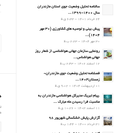
16 م
سالنامه تحلیل وضعیت جوی استان مازندران
سال 1400-1399...
24 خرداد 1401 - 6:33 ق.ظ
پیش بینی و توصیه های کشاورزی (30 مهر
۱۴۰۴)...
30 مهر 1404 - 2:23 ب.ظ
رونمایی سازمان جهانی هواشناسی از شعار روز
جهانی هواشناس...
12 اسفند 1402 - 2:43 ب.ظ
فصلنامه تحلیل وضعیت جوی مازندران-
زمستان۱۴۰۳...
01 اردیبهشت 1404 - 9:02 ق.ظ
د
.پيام تبريك مدیرکل هواشناسی مازندران به
مناسبت فرا رسيدن ماه مبارك ...
ت
11 اسفند 1403 - 10:26 ق.ظ
د
گزارش پایش خشکسالی شهریور 98
31 خرداد 1400 - 1:44 ب.ظ