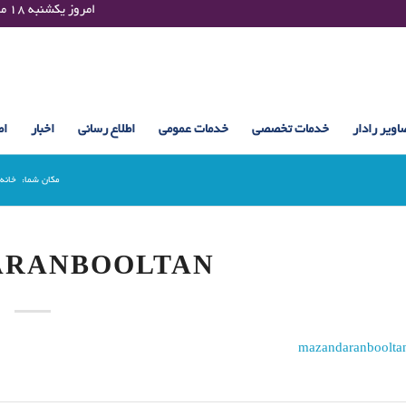
Sunday 09 August 2026 , 16:52 UTC ¤¤¤¤ امروز یکشنبه ۱۸ مرداد ۱۴۰۵ساعت : ۱۶:۵۲
اویر رادار
خدمات تخصصی
خدمات عمومی
اطلاع رسانی
اخبار
اط
مکان شما:
خانه
ARANBOOLTAN
mazandaranboolta