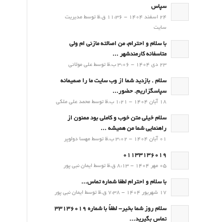
سپاس
24 اسفند 1404 - 11:36 ق.ظ توسط مدیریت
سایت
با سلام و احترام، من اصالته مازنی ام ولی
متاسفانه کارمندشهر ...
23 دی 1404 - 3:06 ب.ظ توسط علی مولائی
سلام . بازدید شما از وب سایت ما را صمیمانه
سپاسگزاریم. حضور...
18 آبان 1404 - 1:21 ب.ظ توسط محمد علی ملکی
سلام خیلی متن خوب و کاملی بود ممنون از
راهنمایی شما من همیشه ...
01 آبان 1404 - 3:02 ب.ظ توسط مهسا دولوپر
01133136019
05 مهر 1404 - 8:13 ق.ظ توسط ایمان نبی پور
با سلام و احترام لطفا شماره تماس...
17 شهریور 1404 - 7:38 ق.ظ توسط ایمان نبی پور
سلام روز شما بخیر- لطفاً با شماره 33136019
تماس بگیرید...