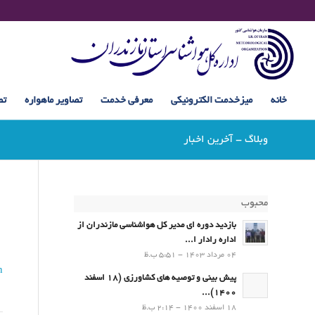
خانه
میزخدمت الکترونیکی
معرفی خدمت
تصاویر ماهواره
تص
وبلاگ - آخرین اخبار
محبوب
بازدید دوره ای مدیر کل هواشناسی مازندران از
اداره رادار ا...
04 مرداد 1403 - 5:51 ب.ظ
n
پیش بینی و توصیه های کشاورزی (18 اسفند
1400)...
18 اسفند 1400 - 2:14 ب.ظ