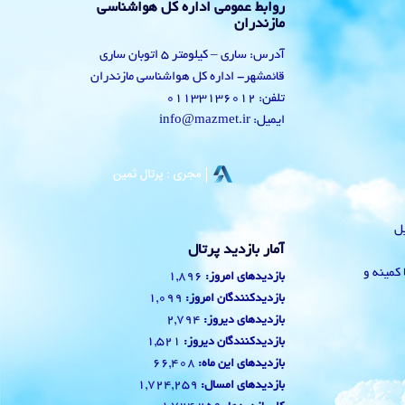
روابط عمومی اداره کل هواشناسی
مازندران
آدرس: ساری – کیلومتر 5 اتوبان ساری
قائمشهر- اداره کل هواشناسی مازندران
تلفن: 01133136012
ایمیل: info@mazmet.ir
یل
آمار بازدید پرتال
 با کمینه و
1,896
بازدیدهای امروز:
1,099
بازدیدکنندگان امروز:
2,794
بازدیدهای دیروز:
1,521
بازدیدکنندگان دیروز:
66,408
بازدیدهای این ماه:
1,724,259
بازدیدهای امسال: