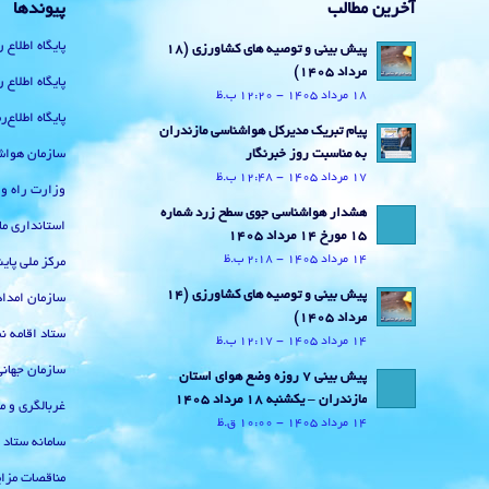
آخرین مطالب
پیوندها
پایگاه اطلاع 
پیش بینی و توصیه های کشاورزی (18
مرداد ۱۴۰۵)
پایگاه اطلاع 
18 مرداد 1405 - 12:20 ب.ظ
پایگاه اطلاع
پیام تبریک مدیرکل هواشناسی مازندران
سازمان هواش
به مناسبت روز خبرنگار
17 مرداد 1405 - 12:48 ب.ظ
وزارت راه و
هشدار هواشناسی جوی سطح زرد شماره
استانداری ما
15 مورخ 14 مرداد 1405
14 مرداد 1405 - 2:18 ب.ظ
مرکز ملی پا
پیش بینی و توصیه های کشاورزی (14
سازمان امداد
مرداد ۱۴۰۵)
ستاد اقامه نم
14 مرداد 1405 - 12:17 ب.ظ
سازمان جهان
پیش بینی 7 روزه وضع هوای استان
مازندران – یکشنبه 18 مرداد 1405
غربالگری و م
14 مرداد 1405 - 10:00 ق.ظ
سامانه ستاد
مناقصات مزای