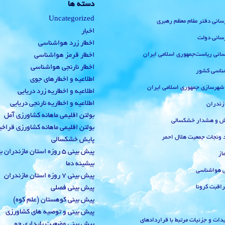
دسته ها
Uncategorized
رسانی دفتر مقام معظم رهبری
اخبار
رسانی دولت
اخطار زرد هواشناسی
‌رسانی ریاست‌جمهوری اسلامی ایران
اخطار قرمز هواشناسی
اخطار نارنجی هواشناسی
ناسی کشور
اطلاعیه و اخطارهای جوی
 شهرسازی جمهوری اسلامی ایران
اطلاعیه و اخطاریه زرد دریایی
اطلاعیه و اخطاریه نارنجی دریایی
زندران
بولتن اقلیمی ماهانه کشاورزی آمل
یش و هشدار خشکسالی
بولتن اقلیمی ماهانه کشاورزی قراخ
 ونجات جمعیت هلال احمر
پایش خشکسالی
پیش بینی 5 روزه استان مازندران
از
بیشینه دما
ی هواشناسی
پیش بینی 7 روزه استان مازندران
راقبت کرونا
پیش بینی فصلی
پیش بینی کوهستان (علم کوه)
پیش بینی و توصیه های کشاورزی
دات و جزئیات مرتبط با قراردادهای
پیش بینی وضعیت پایداری جو