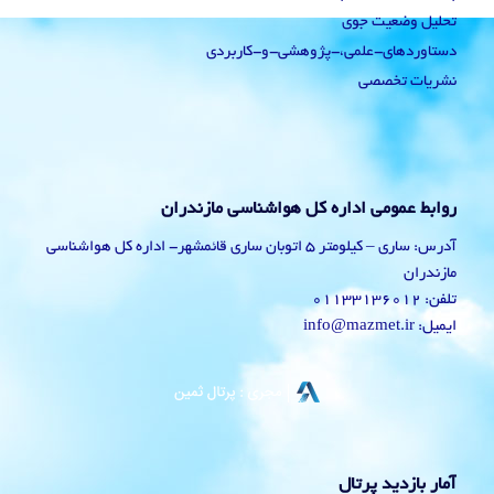
تحلیل وضعیت جوی
دستاوردهای-علمی،-پژوهشی-و-کاربردی
نشریات تخصصی
روابط عمومی اداره کل هواشناسی مازندران
آدرس: ساری – کیلومتر 5 اتوبان ساری قائمشهر- اداره کل هواشناسی
مازندران
تلفن: 01133136012
ایمیل: info@mazmet.ir
آمار بازدید پرتال