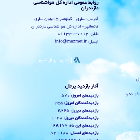
روابط عمومی اداره کل هواشناسی
مازندران
آدرس: ساری – کیلومتر 5 اتوبان ساری
قائمشهر- اداره کل هواشناسی مازندران
تلفن: 01133136012
ایمیل: info@mazmet.ir
یل
آمار بازدید پرتال
 با کمینه و
570
بازدیدهای امروز:
355
بازدیدکنندگان امروز:
2,225
بازدیدهای دیروز:
1,248
بازدیدکنندگان دیروز:
64,177
بازدیدهای این ماه:
1,721,188
بازدیدهای امسال: