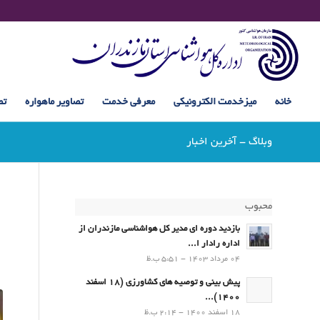
خانه
میزخدمت الکترونیکی
معرفی خدمت
تصاویر ماهواره
تص
وبلاگ - آخرین اخبار
محبوب
بازدید دوره ای مدیر کل هواشناسی مازندران از
اداره رادار ا...
04 مرداد 1403 - 5:51 ب.ظ
پیش بینی و توصیه های کشاورزی (18 اسفند
1400)...
18 اسفند 1400 - 2:14 ب.ظ