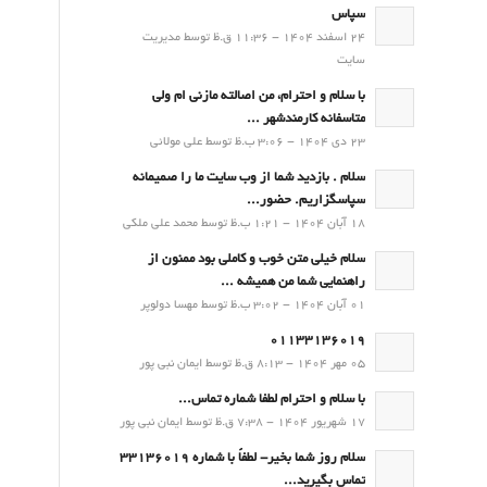
سپاس
24 اسفند 1404 - 11:36 ق.ظ توسط مدیریت
سایت
با سلام و احترام، من اصالته مازنی ام ولی
متاسفانه کارمندشهر ...
23 دی 1404 - 3:06 ب.ظ توسط علی مولائی
سلام . بازدید شما از وب سایت ما را صمیمانه
سپاسگزاریم. حضور...
18 آبان 1404 - 1:21 ب.ظ توسط محمد علی ملکی
سلام خیلی متن خوب و کاملی بود ممنون از
راهنمایی شما من همیشه ...
01 آبان 1404 - 3:02 ب.ظ توسط مهسا دولوپر
01133136019
05 مهر 1404 - 8:13 ق.ظ توسط ایمان نبی پور
با سلام و احترام لطفا شماره تماس...
17 شهریور 1404 - 7:38 ق.ظ توسط ایمان نبی پور
سلام روز شما بخیر- لطفاً با شماره 33136019
تماس بگیرید...