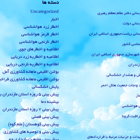
دسته ها
Uncategorized
رسانی دفتر مقام معظم رهبری
اخبار
رسانی دولت
اخطار زرد هواشناسی
‌رسانی ریاست‌جمهوری اسلامی ایران
اخطار قرمز هواشناسی
اخطار نارنجی هواشناسی
ناسی کشور
اطلاعیه و اخطارهای جوی
 شهرسازی جمهوری اسلامی ایران
اطلاعیه و اخطاریه زرد دریایی
اطلاعیه و اخطاریه نارنجی دریایی
زندران
بولتن اقلیمی ماهانه کشاورزی آمل
یش و هشدار خشکسالی
بولتن اقلیمی ماهانه کشاورزی قراخ
 ونجات جمعیت هلال احمر
پایش خشکسالی
پیش بینی 5 روزه استان مازندران
از
بیشینه دما
ی هواشناسی
پیش بینی 7 روزه استان مازندران
راقبت کرونا
پیش بینی فصلی
پیش بینی کوهستان (علم کوه)
پیش بینی و توصیه های کشاورزی
دات و جزئیات مرتبط با قراردادهای
پیش بینی وضعیت پایداری جو