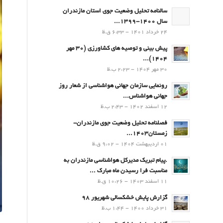
سالنامه تحلیل وضعیت جوی استان مازندران
سال 1400-1399...
24 خرداد 1401 - 6:33 ق.ظ
پیش بینی و توصیه های کشاورزی (30 مهر
۱۴۰۴)...
30 مهر 1404 - 2:23 ب.ظ
رونمایی سازمان جهانی هواشناسی از شعار روز
جهانی هواشناس...
12 اسفند 1402 - 2:43 ب.ظ
فصلنامه تحلیل وضعیت جوی مازندران-
زمستان۱۴۰۳...
01 اردیبهشت 1404 - 9:02 ق.ظ
.پيام تبريك مدیرکل هواشناسی مازندران به
مناسبت فرا رسيدن ماه مبارك ...
11 اسفند 1403 - 10:26 ق.ظ
گزارش پایش خشکسالی شهریور 98
31 خرداد 1400 - 1:44 ب.ظ