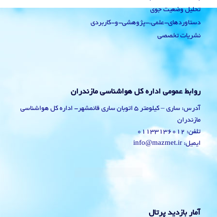
تحلیل وضعیت جوی
دستاوردهای-علمی،-پژوهشی-و-کاربردی
نشریات تخصصی
روابط عمومی اداره کل هواشناسی مازندران
آدرس: ساری – کیلومتر 5 اتوبان ساری قائمشهر- اداره کل هواشناسی
مازندران
تلفن: 01133136012
ایمیل: info@mazmet.ir
آمار بازدید پرتال