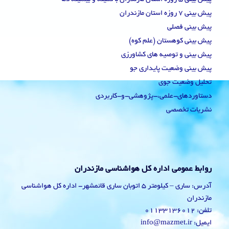
پیش بینی 7 روزه استان مازندران
پیش بینی فصلی
پیش بینی کوهستان (علم کوه)
پیش بینی و توصیه های کشاورزی
پیش بینی وضعیت پایداری جو
تحلیل وضعیت جوی
دستاوردهای-علمی،-پژوهشی-و-کاربردی
نشریات تخصصی
روابط عمومی اداره کل هواشناسی مازندران
آدرس: ساری – کیلومتر 5 اتوبان ساری قائمشهر- اداره کل هواشناسی
مازندران
تلفن: 01133136012
ایمیل: info@mazmet.ir