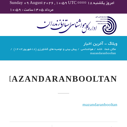
Sunday 09 August 2026 , 10:59 UTC ¤¤¤¤ امروز یکشنبه ۱۸
مرداد ۱۴۰۵ساعت : ۱۰:۵۹
وبلاگ - آخرین اخبار
مکان شما:
خانه
/
هواشناسی
/
پیش بینی و توصیه های کشاورزی (18شهریور۱۴۰۳)
/
mazandaranbooltan
MAZANDARANBOOLTAN
mazandaranbooltan