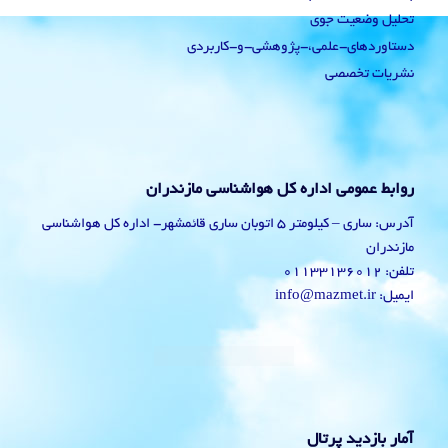
تحلیل وضعیت جوی
دستاوردهای-علمی،-پژوهشی-و-کاربردی
نشریات تخصصی
روابط عمومی اداره کل هواشناسی مازندران
آدرس: ساری – کیلومتر 5 اتوبان ساری قائمشهر- اداره کل هواشناسی
مازندران
تلفن: 01133136012
ایمیل: info@mazmet.ir
آمار بازدید پرتال