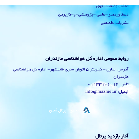
تحلیل وضعیت جوی
دستاوردهای-علمی،-پژوهشی-و-کاربردی
نشریات تخصصی
روابط عمومی اداره کل هواشناسی مازندران
آدرس: ساری – کیلومتر 5 اتوبان ساری قائمشهر- اداره کل هواشناسی
مازندران
تلفن: 01133136012
ایمیل: info@mazmet.ir
آمار بازدید پرتال