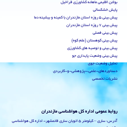
بولتن اقلیمی ماهانه کشاورزی قراخیل
پایش خشکسالی
پیش بینی 5 روزه استان مازندران با کمینه و بیشینه دما
پیش بینی 7 روزه استان مازندران
پیش بینی فصلی
پیش بینی کوهستان (علم کوه)
پیش بینی و توصیه های کشاورزی
پیش بینی وضعیت پایداری جو
تحلیل وضعیت جوی
دستاوردهای-علمی،-پژوهشی-و-کاربردی
نشریات تخصصی
روابط عمومی اداره کل هواشناسی مازندران
آدرس: ساری – کیلومتر 5 اتوبان ساری قائمشهر- اداره کل هواشناسی