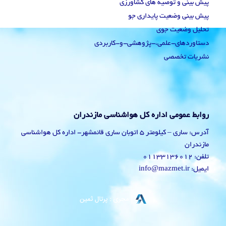
پیش بینی و توصیه های کشاورزی
پیش بینی وضعیت پایداری جو
تحلیل وضعیت جوی
دستاوردهای-علمی،-پژوهشی-و-کاربردی
نشریات تخصصی
روابط عمومی اداره کل هواشناسی مازندران
آدرس: ساری – کیلومتر 5 اتوبان ساری قائمشهر- اداره کل هواشناسی
مازندران
تلفن: 01133136012
ایمیل: info@mazmet.ir