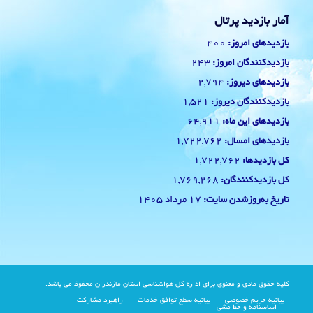
آمار بازدید پرتال
400
بازدیدهای امروز:
243
بازدیدکنندگان امروز:
2,794
بازدیدهای دیروز:
1,521
بازدیدکنندگان دیروز:
64,911
بازدیدهای این ماه:
1,722,762
بازدیدهای امسال:
1,722,762
کل بازدیدها:
1,769,268
کل بازدیدکنند‌گان:
17 مرداد 1405
تاریخ به‌روزشدن سایت:
کلیه حقوق مادی و معنوی برای اداره کل هواشناسی استان مازندران محفوظ می باشد.
بیانیه حریم خصوصی
بیانیه سطح توافق خدمات
راهبرد مشارکت
اساسنامه و خط مشی