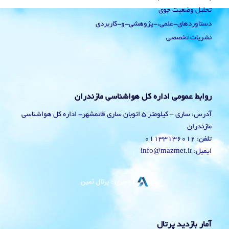
تحلیل وضعیت جوی
دستاوردهای-علمی،-پژوهشی-و-کاربردی
نشریات تخصصی
روابط عمومی اداره کل هواشناسی مازندران
آدرس: ساری – کیلومتر 5 اتوبان ساری قائمشهر- اداره کل هواشناسی
مازندران
تلفن: 01133136012
ایمیل: info@mazmet.ir
آمار بازدید پرتال