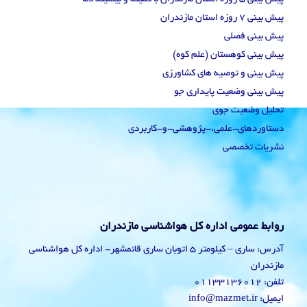
پیش بینی 7 روزه استان مازندران
پیش بینی فصلی
پیش بینی کوهستان (علم کوه)
پیش بینی و توصیه های کشاورزی
پیش بینی وضعیت پایداری جو
تحلیل وضعیت جوی
دستاوردهای-علمی،-پژوهشی-و-کاربردی
نشریات تخصصی
روابط عمومی اداره کل هواشناسی مازندران
آدرس: ساری – کیلومتر 5 اتوبان ساری قائمشهر- اداره کل هواشناسی
مازندران
تلفن: 01133136012
ایمیل: info@mazmet.ir