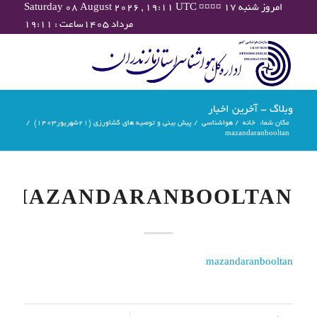
Saturday 08 August 2026 , 19:11 UTC ¤¤¤¤ امروز شنبه ۱۷
مرداد ۱۴۰۵ساعت : ۱۹:۱۱
وبلاگ - آخرین اخبار
مکان شما:
خانه
/
هواشناسی
/
پیش بینی و توصیه های کشاورزی (21شهریور۱۴۰۳)
/
mazandaranbooltan
MAZANDARANBOOLTAN
mazandaranbooltan