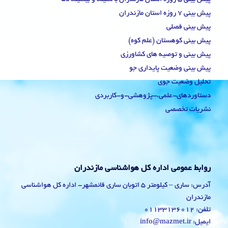
پیش بینی 7 روزه استان مازندران
پیش بینی فصلی
پیش بینی کوهستان (علم کوه)
پیش بینی و توصیه های کشاورزی
پیش بینی وضعیت پایداری جو
تحلیل وضعیت جوی
دستاوردهای-علمی،-پژوهشی-و-کاربردی
نشریات تخصصی
روابط عمومی اداره کل هواشناسی مازندران
آدرس: ساری – کیلومتر 5 اتوبان ساری قائمشهر- اداره کل هواشناسی
مازندران
تلفن: 01133136012
ایمیل: info@mazmet.ir