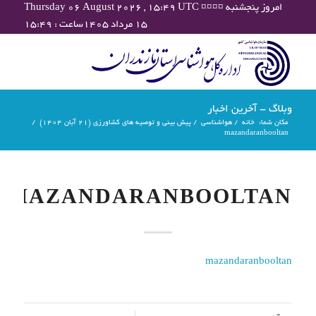
Thursday 06 August 2026 , 15:49 UTC ¤¤¤¤ امروز پنجشنبه
۱۵ مرداد ۱۴۰۵ساعت : ۱۵:۴۹
وبلاگ - آخرین اخبار
مکان شما:
خانه
/
هواشناسی
/
پیش بینی و توصیه های کشاورزی (21 آبان ۱۴۰۴)
/
mazandaranbooltan
MAZANDARANBOOLTAN
mazandaranbooltan