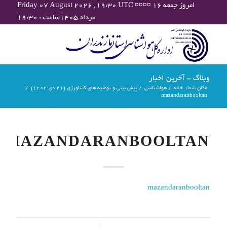
Friday 07 August 2026 , 19:30 UTC ¤¤¤¤ امروز جمعه ۱۶
مرداد ۱۴۰۵ساعت : ۱۹:۳۰
وبلاگ - آخرین اخبار
مکان شما:
خانه
/
هواشناسی
/
پیش بینی و توصیه های کشاورزی (21 دی ۱۴۰۴)
/
mazandaranbooltan
MAZANDARANBOOLTAN
mazandaranbooltan