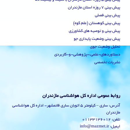
پیش بینی 7 روزه استان مازندران
پیش بینی فصلی
پیش بینی کوهستان (علم کوه)
پیش بینی و توصیه های کشاورزی
پیش بینی وضعیت پایداری جو
تحلیل وضعیت جوی
دستاوردهای-علمی،-پژوهشی-و-کاربردی
نشریات تخصصی
روابط عمومی اداره کل هواشناسی مازندران
آدرس: ساری – کیلومتر 5 اتوبان ساری قائمشهر- اداره کل هواشناسی
مازندران
تلفن: 01133136012
ایمیل: info@mazmet.ir