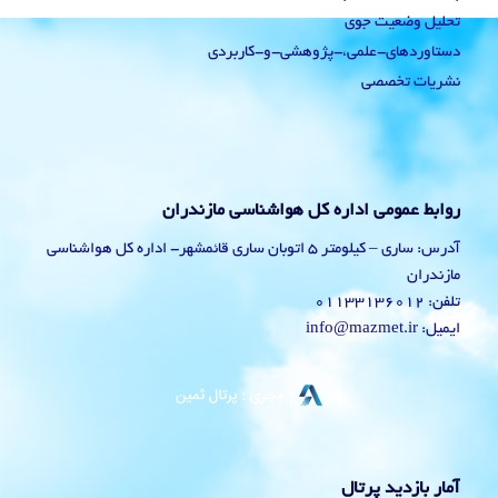
تحلیل وضعیت جوی
دستاوردهای-علمی،-پژوهشی-و-کاربردی
نشریات تخصصی
روابط عمومی اداره کل هواشناسی مازندران
آدرس: ساری – کیلومتر 5 اتوبان ساری قائمشهر- اداره کل هواشناسی
مازندران
تلفن: 01133136012
ایمیل: info@mazmet.ir
آمار بازدید پرتال