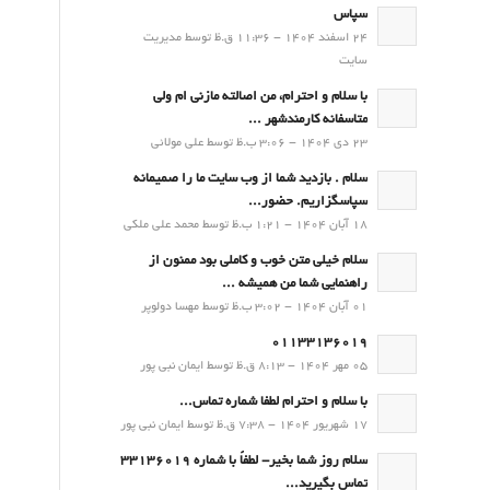
سپاس
24 اسفند 1404 - 11:36 ق.ظ توسط مدیریت
سایت
با سلام و احترام، من اصالته مازنی ام ولی
متاسفانه کارمندشهر ...
23 دی 1404 - 3:06 ب.ظ توسط علی مولائی
سلام . بازدید شما از وب سایت ما را صمیمانه
سپاسگزاریم. حضور...
18 آبان 1404 - 1:21 ب.ظ توسط محمد علی ملکی
سلام خیلی متن خوب و کاملی بود ممنون از
راهنمایی شما من همیشه ...
01 آبان 1404 - 3:02 ب.ظ توسط مهسا دولوپر
01133136019
05 مهر 1404 - 8:13 ق.ظ توسط ایمان نبی پور
با سلام و احترام لطفا شماره تماس...
17 شهریور 1404 - 7:38 ق.ظ توسط ایمان نبی پور
سلام روز شما بخیر- لطفاً با شماره 33136019
تماس بگیرید...