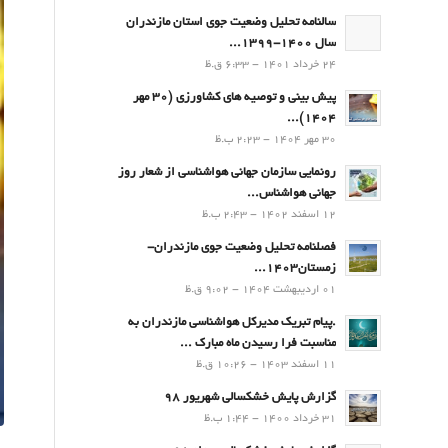
سالنامه تحلیل وضعیت جوی استان مازندران
سال 1400-1399...
24 خرداد 1401 - 6:33 ق.ظ
پیش بینی و توصیه های کشاورزی (30 مهر
۱۴۰۴)...
30 مهر 1404 - 2:23 ب.ظ
رونمایی سازمان جهانی هواشناسی از شعار روز
جهانی هواشناس...
12 اسفند 1402 - 2:43 ب.ظ
فصلنامه تحلیل وضعیت جوی مازندران-
زمستان۱۴۰۳...
01 اردیبهشت 1404 - 9:02 ق.ظ
.پيام تبريك مدیرکل هواشناسی مازندران به
مناسبت فرا رسيدن ماه مبارك ...
11 اسفند 1403 - 10:26 ق.ظ
گزارش پایش خشکسالی شهریور 98
31 خرداد 1400 - 1:44 ب.ظ