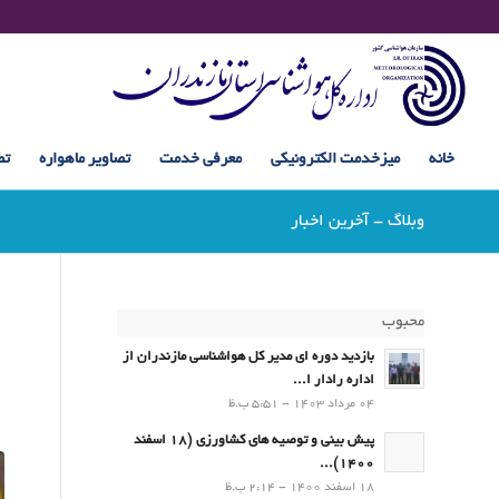
خانه
میزخدمت الکترونیکی
معرفی خدمت
تصاویر ماهواره
تص
وبلاگ - آخرین اخبار
محبوب
بازدید دوره ای مدیر کل هواشناسی مازندران از
اداره رادار ا...
04 مرداد 1403 - 5:51 ب.ظ
پیش بینی و توصیه های کشاورزی (18 اسفند
1400)...
18 اسفند 1400 - 2:14 ب.ظ