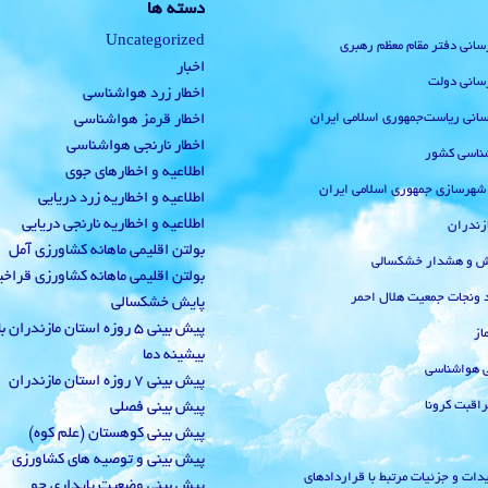
دسته ها
Uncategorized
رسانی دفتر مقام معظم رهبری
اخبار
رسانی دولت
اخطار زرد هواشناسی
‌رسانی ریاست‌جمهوری اسلامی ایران
اخطار قرمز هواشناسی
اخطار نارنجی هواشناسی
ناسی کشور
اطلاعیه و اخطارهای جوی
 شهرسازی جمهوری اسلامی ایران
اطلاعیه و اخطاریه زرد دریایی
اطلاعیه و اخطاریه نارنجی دریایی
زندران
بولتن اقلیمی ماهانه کشاورزی آمل
یش و هشدار خشکسالی
بولتن اقلیمی ماهانه کشاورزی قراخ
 ونجات جمعیت هلال احمر
پایش خشکسالی
پیش بینی 5 روزه استان مازندران
از
بیشینه دما
ی هواشناسی
پیش بینی 7 روزه استان مازندران
راقبت کرونا
پیش بینی فصلی
پیش بینی کوهستان (علم کوه)
پیش بینی و توصیه های کشاورزی
دات و جزئیات مرتبط با قراردادهای
پیش بینی وضعیت پایداری جو