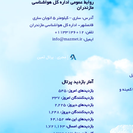
روابط عمومی اداره کل هواشناسی
مازندران
آدرس: ساری – کیلومتر 5 اتوبان ساری
قائمشهر- اداره کل هواشناسی مازندران
تلفن: 01133136012
ایمیل: info@mazmet.ir
یل
آمار بازدید پرتال
 با کمینه و
545
بازدیدهای امروز:
337
بازدیدکنندگان امروز:
2,225
بازدیدهای دیروز:
1,248
بازدیدکنندگان دیروز:
64,152
بازدیدهای این ماه:
1,721,163
بازدیدهای امسال: