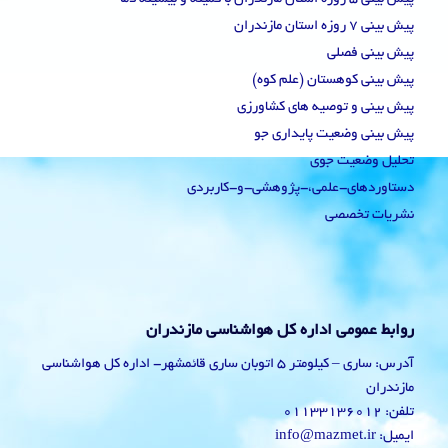
پیش بینی 7 روزه استان مازندران
پیش بینی فصلی
پیش بینی کوهستان (علم کوه)
پیش بینی و توصیه های کشاورزی
پیش بینی وضعیت پایداری جو
تحلیل وضعیت جوی
دستاوردهای-علمی،-پژوهشی-و-کاربردی
نشریات تخصصی
روابط عمومی اداره کل هواشناسی مازندران
آدرس: ساری – کیلومتر 5 اتوبان ساری قائمشهر- اداره کل هواشناسی
مازندران
تلفن: 01133136012
ایمیل: info@mazmet.ir