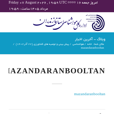
Friday 07 August 2026 , 19:59 UTC ¤¤¤¤ امروز جمعه ۱۶
مرداد ۱۴۰۵ساعت : ۱۹:۵۹
وبلاگ - آخرین اخبار
مکان شما:
خانه
/
هواشناسی
/
پیش بینی و توصیه های کشاورزی (22 آذر۱۴۰۲)
/
mazandaranbooltan
MAZANDARANBOOLTAN
mazandaranbooltan