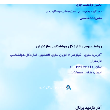
تحلیل وضعیت جوی
دستاوردهای-علمی،-پژوهشی-و-کاربردی
نشریات تخصصی
روابط عمومی اداره کل هواشناسی مازندران
آدرس: ساری – کیلومتر 5 اتوبان ساری قائمشهر- اداره کل هواشناسی
مازندران
تلفن: 01133136012
ایمیل: info@mazmet.ir
آمار بازدید پرتال