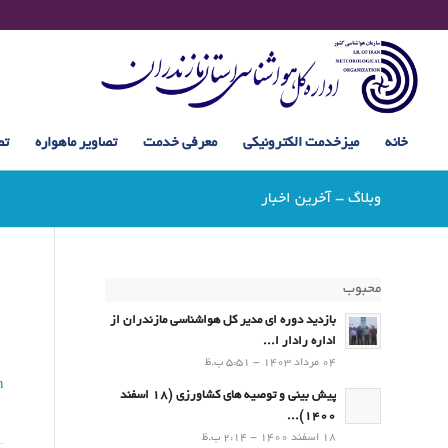
خانه
میزخدمت الکترونیکی
معرفی خدمت
تصاویر ماهواره
تص
وبلاگ - آخرین اخبار
محبوب
بازدید دوره ای مدیر کل هواشناسی مازندران از
اداره رادار ا...
04 مرداد 1403 - 5:51 ب.ظ
n
پیش بینی و توصیه های کشاورزی (18 اسفند
1400)...
18 اسفند 1400 - 2:14 ب.ظ