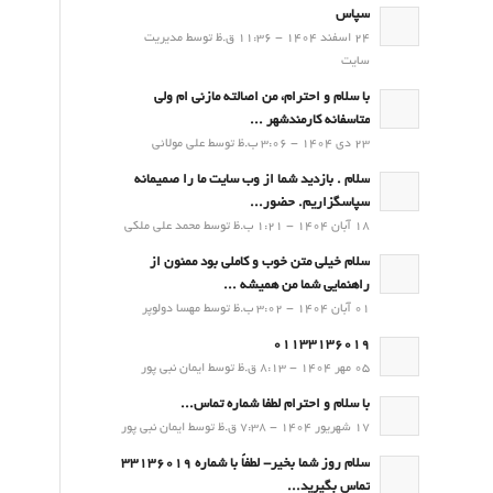
سپاس
24 اسفند 1404 - 11:36 ق.ظ توسط مدیریت
سایت
با سلام و احترام، من اصالته مازنی ام ولی
متاسفانه کارمندشهر ...
23 دی 1404 - 3:06 ب.ظ توسط علی مولائی
سلام . بازدید شما از وب سایت ما را صمیمانه
سپاسگزاریم. حضور...
18 آبان 1404 - 1:21 ب.ظ توسط محمد علی ملکی
سلام خیلی متن خوب و کاملی بود ممنون از
راهنمایی شما من همیشه ...
01 آبان 1404 - 3:02 ب.ظ توسط مهسا دولوپر
01133136019
05 مهر 1404 - 8:13 ق.ظ توسط ایمان نبی پور
با سلام و احترام لطفا شماره تماس...
17 شهریور 1404 - 7:38 ق.ظ توسط ایمان نبی پور
سلام روز شما بخیر- لطفاً با شماره 33136019
تماس بگیرید...