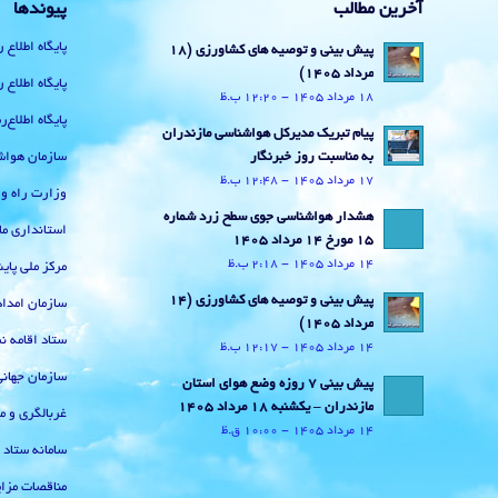
آخرین مطالب
پیوندها
پایگاه اطلاع 
پیش بینی و توصیه های کشاورزی (18
مرداد ۱۴۰۵)
پایگاه اطلاع 
18 مرداد 1405 - 12:20 ب.ظ
پایگاه اطلاع
پیام تبریک مدیرکل هواشناسی مازندران
سازمان هواش
به مناسبت روز خبرنگار
17 مرداد 1405 - 12:48 ب.ظ
وزارت راه و
هشدار هواشناسی جوی سطح زرد شماره
استانداری ما
15 مورخ 14 مرداد 1405
14 مرداد 1405 - 2:18 ب.ظ
مرکز ملی پا
پیش بینی و توصیه های کشاورزی (14
سازمان امداد
مرداد ۱۴۰۵)
ستاد اقامه نم
14 مرداد 1405 - 12:17 ب.ظ
سازمان جهان
پیش بینی 7 روزه وضع هوای استان
مازندران – یکشنبه 18 مرداد 1405
غربالگری و م
14 مرداد 1405 - 10:00 ق.ظ
سامانه ستاد
مناقصات مزای