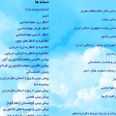
دسته ها
Uncategorized
رسانی دفتر مقام معظم رهبری
اخبار
رسانی دولت
اخطار زرد هواشناسی
‌رسانی ریاست‌جمهوری اسلامی ایران
اخطار قرمز هواشناسی
اخطار نارنجی هواشناسی
ناسی کشور
اطلاعیه و اخطارهای جوی
 شهرسازی جمهوری اسلامی ایران
اطلاعیه و اخطاریه زرد دریایی
اطلاعیه و اخطاریه نارنجی دریایی
زندران
بولتن اقلیمی ماهانه کشاورزی آمل
یش و هشدار خشکسالی
بولتن اقلیمی ماهانه کشاورزی قراخ
 ونجات جمعیت هلال احمر
پایش خشکسالی
پیش بینی 5 روزه استان مازندران
از
بیشینه دما
ی هواشناسی
پیش بینی 7 روزه استان مازندران
راقبت کرونا
پیش بینی فصلی
پیش بینی کوهستان (علم کوه)
پیش بینی و توصیه های کشاورزی
دات و جزئیات مرتبط با قراردادهای
پیش بینی وضعیت پایداری جو