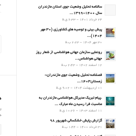
24 خ
سالنامه تحلیل وضعیت جوی استان مازندران
سال 1400-1399...
24 خرداد 1401 - 6:33 ق.ظ
پیش بینی و توصیه های کشاورزی (30 مهر
۱۴۰۴)...
30 مهر 1404 - 2:23 ب.ظ
رونمایی سازمان جهانی هواشناسی از شعار روز
جهانی هواشناس...
12 اسفند 1402 - 2:43 ب.ظ
فصلنامه تحلیل وضعیت جوی مازندران-
زمستان۱۴۰۳...
01 اردیبهشت 1404 - 9:02 ق.ظ
د
.پيام تبريك مدیرکل هواشناسی مازندران به
مناسبت فرا رسيدن ماه مبارك ...
ت
11 اسفند 1403 - 10:26 ق.ظ
د
گزارش پایش خشکسالی شهریور 98
31 خرداد 1400 - 1:44 ب.ظ