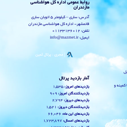
روابط عمومی اداره کل هواشناسی
مازندران
آدرس: ساری – کیلومتر 5 اتوبان ساری
قائمشهر- اداره کل هواشناسی مازندران
تلفن: 01133136012
ایمیل: info@mazmet.ir
یل
آمار بازدید پرتال
 با کمینه و
1,535
بازدیدهای امروز:
909
بازدیدکنندگان امروز:
2,794
بازدیدهای دیروز:
1,521
بازدیدکنندگان دیروز:
66,046
بازدیدهای این ماه:
1,723,897
بازدیدهای امسال: