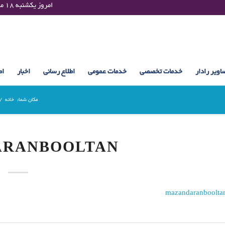
Sunday 09 August 2026 , 15:07 UTC ¤¤¤¤ امروز یکشنبه ۱۸ مرداد ۱۴۰۵ساعت : ۱۵:۰۷
اویر رادار
خدمات تخصصی
خدمات عمومی
اطلاع رسانی
اخبار
اط
مکان شما:
خانه
/
ARANBOOLTAN
mazandaranboolta