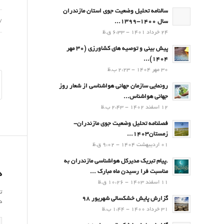
سالنامه تحلیل وضعیت جوی استان مازندران
27 م
سال 1400-1399...
24 خرداد 1401 - 6:33 ق.ظ
پیش بینی و توصیه های کشاورزی (30 مهر
۱۴۰۴)...
30 مهر 1404 - 2:23 ب.ظ
رونمایی سازمان جهانی هواشناسی از شعار روز
جهانی هواشناس...
12 اسفند 1402 - 2:43 ب.ظ
فصلنامه تحلیل وضعیت جوی مازندران-
زمستان۱۴۰۳...
01 اردیبهشت 1404 - 9:02 ق.ظ
.پيام تبريك مدیرکل هواشناسی مازندران به
مناسبت فرا رسيدن ماه مبارك ...
د
11 اسفند 1403 - 10:26 ق.ظ
ت
گزارش پایش خشکسالی شهریور 98
د
31 خرداد 1400 - 1:44 ب.ظ