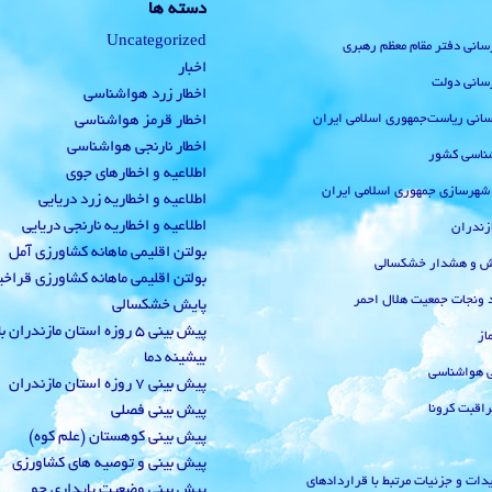
دسته ها
Uncategorized
رسانی دفتر مقام معظم رهبری
اخبار
رسانی دولت
اخطار زرد هواشناسی
‌رسانی ریاست‌جمهوری اسلامی ایران
اخطار قرمز هواشناسی
اخطار نارنجی هواشناسی
ناسی کشور
اطلاعیه و اخطارهای جوی
 شهرسازی جمهوری اسلامی ایران
اطلاعیه و اخطاریه زرد دریایی
اطلاعیه و اخطاریه نارنجی دریایی
زندران
بولتن اقلیمی ماهانه کشاورزی آمل
یش و هشدار خشکسالی
بولتن اقلیمی ماهانه کشاورزی قراخ
 ونجات جمعیت هلال احمر
پایش خشکسالی
پیش بینی 5 روزه استان مازندران
از
بیشینه دما
ی هواشناسی
پیش بینی 7 روزه استان مازندران
راقبت کرونا
پیش بینی فصلی
پیش بینی کوهستان (علم کوه)
پیش بینی و توصیه های کشاورزی
دات و جزئیات مرتبط با قراردادهای
پیش بینی وضعیت پایداری جو