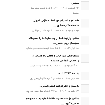
سپاس
24 اسفند 1404 - 11:36 ق.ظ توسط مدیریت
سایت
با سلام و احترام، من اصالته مازنی ام ولی
متاسفانه کارمندشهر ...
23 دی 1404 - 3:06 ب.ظ توسط علی مولائی
سلام . بازدید شما از وب سایت ما را صمیمانه
سپاسگزاریم. حضور...
18 آبان 1404 - 1:21 ب.ظ توسط محمد علی ملکی
سلام خیلی متن خوب و کاملی بود ممنون از
راهنمایی شما من همیشه ...
01 آبان 1404 - 3:02 ب.ظ توسط مهسا دولوپر
01133136019
05 مهر 1404 - 8:13 ق.ظ توسط ایمان نبی پور
با سلام و احترام لطفا شماره تماس...
17 شهریور 1404 - 7:38 ق.ظ توسط ایمان نبی پور
سلام روز شما بخیر- لطفاً با شماره 33136019
تماس بگیرید...