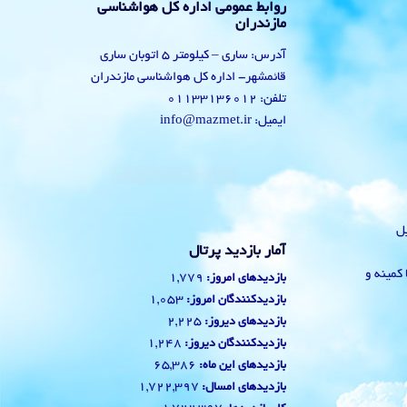
روابط عمومی اداره کل هواشناسی
مازندران
آدرس: ساری – کیلومتر 5 اتوبان ساری
قائمشهر- اداره کل هواشناسی مازندران
تلفن: 01133136012
ایمیل: info@mazmet.ir
یل
آمار بازدید پرتال
 با کمینه و
1,779
بازدیدهای امروز:
1,053
بازدیدکنندگان امروز:
2,225
بازدیدهای دیروز:
1,248
بازدیدکنندگان دیروز:
65,386
بازدیدهای این ماه:
1,722,397
بازدیدهای امسال: