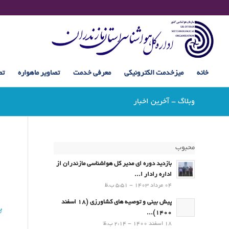
خانه
میزخدمت الکترونیکی
معرفی خدمت
تصاویر ماهواره
تص
وبلاگ - آخرین اخبار
محبوب
بازدید دوره ای مدیر کل هواشناسی مازندران از
اداره رادار ا...
04 مرداد 1403 - 5:51 ب.ظ
پیش بینی و توصیه های کشاورزی (18 اسفند
پ
1400)...
18 اسفند 1400 - 2:14 ب.ظ