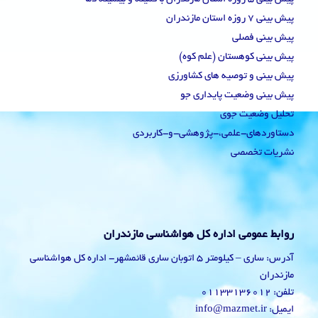
پیش بینی 7 روزه استان مازندران
پیش بینی فصلی
پیش بینی کوهستان (علم کوه)
پیش بینی و توصیه های کشاورزی
پیش بینی وضعیت پایداری جو
تحلیل وضعیت جوی
دستاوردهای-علمی،-پژوهشی-و-کاربردی
نشریات تخصصی
روابط عمومی اداره کل هواشناسی مازندران
آدرس: ساری – کیلومتر 5 اتوبان ساری قائمشهر- اداره کل هواشناسی
مازندران
تلفن: 01133136012
ایمیل: info@mazmet.ir