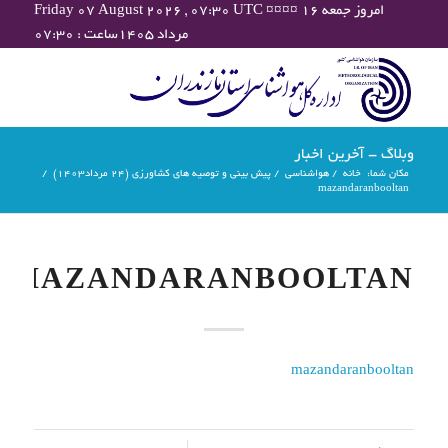
Friday 07 August 2026 , 07:30 UTC ¤¤¤¤ امروز جمعه ۱۶
مرداد ۱۴۰۵ساعت : ۰۷:۳۰
وبلاگ - آخرین اخبار
مکان شما:
خانه
/
هواشناسی
/
پیش بینی و توصیه های کشاورزی (24 مرداد۱۴۰۳)
/
mazandaranbooltan
MAZANDARANBOOLTAN
mazandaranbooltan