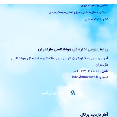
تحلیل وضعیت جوی
دستاوردهای-علمی،-پژوهشی-و-کاربردی
نشریات تخصصی
روابط عمومی اداره کل هواشناسی مازندران
آدرس: ساری – کیلومتر 5 اتوبان ساری قائمشهر- اداره کل هواشناسی
مازندران
تلفن: 01133136012
ایمیل: info@mazmet.ir
آمار بازدید پرتال