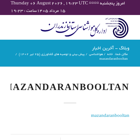
Thursday 06 August 2026 , 19:23 UTC ¤¤¤¤ امروز پنجشنبه
۱۵ مرداد ۱۴۰۵ساعت : ۱۹:۲۳
وبلاگ - آخرین اخبار
مکان شما:
خانه
/
هواشناسی
/
پیش بینی و توصیه های کشاورزی (25 تیر ۱۴۰۲)
/
mazandaranbooltan
MAZANDARANBOOLTAN
mazandaranbooltan