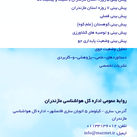
پیش بینی 7 روزه استان مازندران
پیش بینی فصلی
پیش بینی کوهستان (علم کوه)
پیش بینی و توصیه های کشاورزی
پیش بینی وضعیت پایداری جو
تحلیل وضعیت جوی
دستاوردهای-علمی،-پژوهشی-و-کاربردی
نشریات تخصصی
روابط عمومی اداره کل هواشناسی مازندران
آدرس: ساری – کیلومتر 5 اتوبان ساری قائمشهر- اداره کل هواشناسی
مازندران
تلفن: 01133136012
ایمیل: info@mazmet.ir