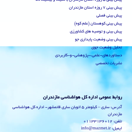
پیش بینی 7 روزه استان مازندران
پیش بینی فصلی
پیش بینی کوهستان (علم کوه)
پیش بینی و توصیه های کشاورزی
پیش بینی وضعیت پایداری جو
تحلیل وضعیت جوی
دستاوردهای-علمی،-پژوهشی-و-کاربردی
نشریات تخصصی
روابط عمومی اداره کل هواشناسی مازندران
آدرس: ساری – کیلومتر 5 اتوبان ساری قائمشهر- اداره کل هواشناسی
مازندران
تلفن: 01133136012
ایمیل: info@mazmet.ir