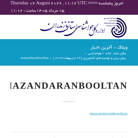
Thursday 06 August 2026 , 11:12 UTC ¤¤¤¤ امروز پنجشنبه
۱۵ مرداد ۱۴۰۵ساعت : ۱۱:۱۲
وبلاگ - آخرین اخبار
مکان شما:
خانه
/
هواشناسی
/
پیش بینی و توصیه های کشاورزی (26 اردیبهشت۱۴۰۳)
/
mazandaranbooltan
MAZANDARANBOOLTAN
mazandaranbooltan