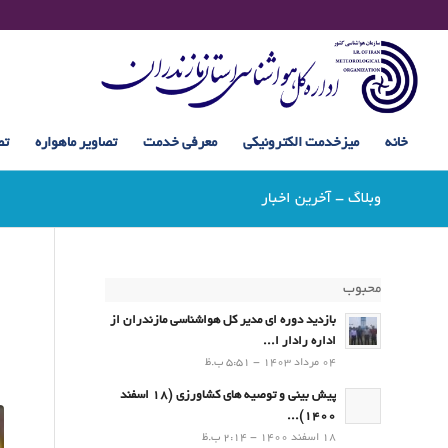
خانه
میزخدمت الکترونیکی
معرفی خدمت
تصاویر ماهواره
تص
وبلاگ - آخرین اخبار
محبوب
بازدید دوره ای مدیر کل هواشناسی مازندران از
اداره رادار ا...
04 مرداد 1403 - 5:51 ب.ظ
پیش بینی و توصیه های کشاورزی (18 اسفند
1400)...
18 اسفند 1400 - 2:14 ب.ظ