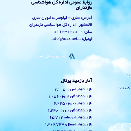
روابط عمومی اداره کل هواشناسی
مازندران
آدرس: ساری – کیلومتر 5 اتوبان ساری
قائمشهر- اداره کل هواشناسی مازندران
تلفن: 01133136012
ایمیل: info@mazmet.ir
یل
آمار بازدید پرتال
 با کمینه و
2,105
بازدیدهای امروز:
1,256
بازدیدکنندگان امروز:
2,225
بازدیدهای دیروز:
1,248
بازدیدکنندگان دیروز:
65,712
بازدیدهای این ماه:
1,722,723
بازدیدهای امسال: