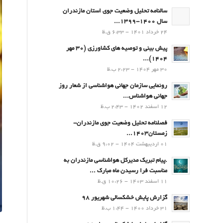
سالنامه تحلیل وضعیت جوی استان مازندران
سال 1400-1399...
24 خرداد 1401 - 6:33 ق.ظ
پیش بینی و توصیه های کشاورزی (30 مهر
۱۴۰۴)...
30 مهر 1404 - 2:23 ب.ظ
رونمایی سازمان جهانی هواشناسی از شعار روز
جهانی هواشناس...
12 اسفند 1402 - 2:43 ب.ظ
فصلنامه تحلیل وضعیت جوی مازندران-
زمستان۱۴۰۳...
01 اردیبهشت 1404 - 9:02 ق.ظ
.پيام تبريك مدیرکل هواشناسی مازندران به
مناسبت فرا رسيدن ماه مبارك ...
11 اسفند 1403 - 10:26 ق.ظ
گزارش پایش خشکسالی شهریور 98
31 خرداد 1400 - 1:44 ب.ظ