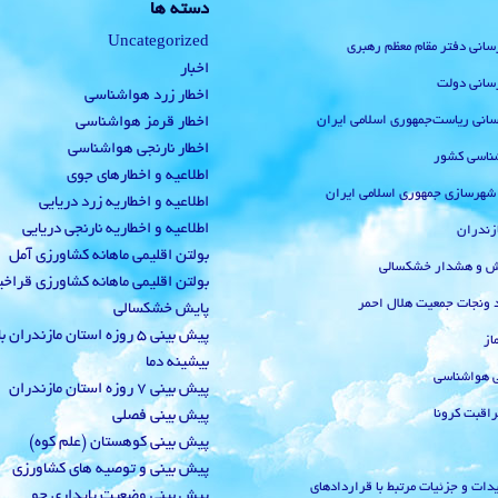
دسته ها
Uncategorized
رسانی دفتر مقام معظم رهبری
اخبار
رسانی دولت
اخطار زرد هواشناسی
‌رسانی ریاست‌جمهوری اسلامی ایران
اخطار قرمز هواشناسی
اخطار نارنجی هواشناسی
ناسی کشور
اطلاعیه و اخطارهای جوی
 شهرسازی جمهوری اسلامی ایران
اطلاعیه و اخطاریه زرد دریایی
اطلاعیه و اخطاریه نارنجی دریایی
زندران
بولتن اقلیمی ماهانه کشاورزی آمل
یش و هشدار خشکسالی
بولتن اقلیمی ماهانه کشاورزی قراخ
 ونجات جمعیت هلال احمر
پایش خشکسالی
پیش بینی 5 روزه استان مازندران
از
بیشینه دما
ی هواشناسی
پیش بینی 7 روزه استان مازندران
راقبت کرونا
پیش بینی فصلی
پیش بینی کوهستان (علم کوه)
پیش بینی و توصیه های کشاورزی
دات و جزئیات مرتبط با قراردادهای
پیش بینی وضعیت پایداری جو