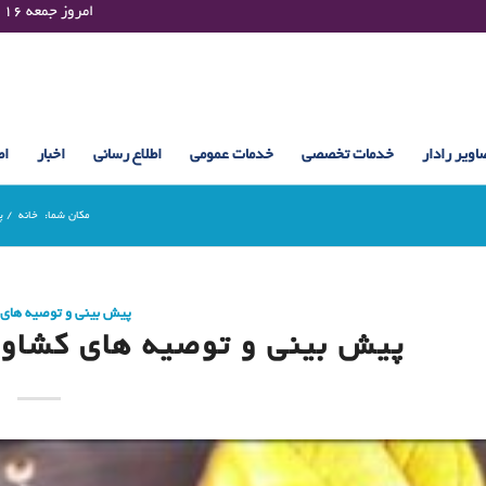
Friday 07 August 2026 , 22:56 UTC ¤¤¤¤ امروز جمعه ۱۶ مرداد ۱۴۰۵ساعت : ۲۲:۵۶
اویر رادار
خدمات تخصصی
خدمات عمومی
اطلاع رسانی
اخبار
اط
مکان شما:
خانه
/
پ
پیش بینی و توصیه های
پیش بینی و توصیه های کشاورزی (26 اسفن