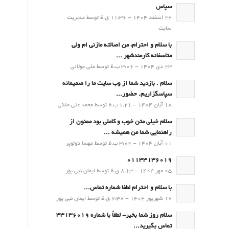
سپاس
24 اسفند 1404 - 11:36 ق.ظ توسط مدیریت
سایت
با سلام و احترام، من اصالته مازنی ام ولی
متاسفانه کارمندشهر ...
23 دی 1404 - 3:06 ب.ظ توسط علی مولائی
سلام . بازدید شما از وب سایت ما را صمیمانه
سپاسگزاریم. حضور...
18 آبان 1404 - 1:21 ب.ظ توسط محمد علی ملکی
سلام خیلی متن خوب و کاملی بود ممنون از
راهنمایی شما من همیشه ...
01 آبان 1404 - 3:02 ب.ظ توسط مهسا دولوپر
01133136019
05 مهر 1404 - 8:13 ق.ظ توسط ایمان نبی پور
با سلام و احترام لطفا شماره تماس...
17 شهریور 1404 - 7:38 ق.ظ توسط ایمان نبی پور
سلام روز شما بخیر- لطفاً با شماره 33136019
تماس بگیرید...