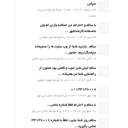
سپاس
24 اسفند 1404 - 11:36 ق.ظ توسط مدیریت
سایت
با سلام و احترام، من اصالته مازنی ام ولی
متاسفانه کارمندشهر ...
23 دی 1404 - 3:06 ب.ظ توسط علی مولائی
سلام . بازدید شما از وب سایت ما را صمیمانه
سپاسگزاریم. حضور...
18 آبان 1404 - 1:21 ب.ظ توسط محمد علی ملکی
سلام خیلی متن خوب و کاملی بود ممنون از
راهنمایی شما من همیشه ...
01 آبان 1404 - 3:02 ب.ظ توسط مهسا دولوپر
01133136019
05 مهر 1404 - 8:13 ق.ظ توسط ایمان نبی پور
با سلام و احترام لطفا شماره تماس...
17 شهریور 1404 - 7:38 ق.ظ توسط ایمان نبی پور
سلام روز شما بخیر- لطفاً با شماره 33136019
تماس بگیرید...