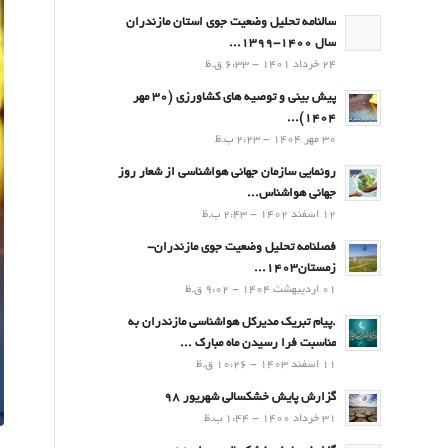
سالنامه تحلیل وضعیت جوی استان مازندران
سال 1400-1399...
24 خرداد 1401 - 6:33 ق.ظ
پیش بینی و توصیه های کشاورزی (30 مهر
۱۴۰۴)...
30 مهر 1404 - 2:23 ب.ظ
رونمایی سازمان جهانی هواشناسی از شعار روز
جهانی هواشناس...
12 اسفند 1402 - 2:43 ب.ظ
فصلنامه تحلیل وضعیت جوی مازندران-
زمستان۱۴۰۳...
01 اردیبهشت 1404 - 9:02 ق.ظ
.پيام تبريك مدیرکل هواشناسی مازندران به
مناسبت فرا رسيدن ماه مبارك ...
11 اسفند 1403 - 10:26 ق.ظ
گزارش پایش خشکسالی شهریور 98
31 خرداد 1400 - 1:44 ب.ظ