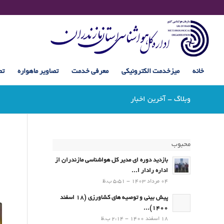
خانه
میزخدمت الکترونیکی
معرفی خدمت
تصاویر ماهواره
تص
وبلاگ - آخرین اخبار
محبوب
بازدید دوره ای مدیر کل هواشناسی مازندران از
اداره رادار ا...
04 مرداد 1403 - 5:51 ب.ظ
پیش بینی و توصیه های کشاورزی (18 اسفند
1400)...
18 اسفند 1400 - 2:14 ب.ظ