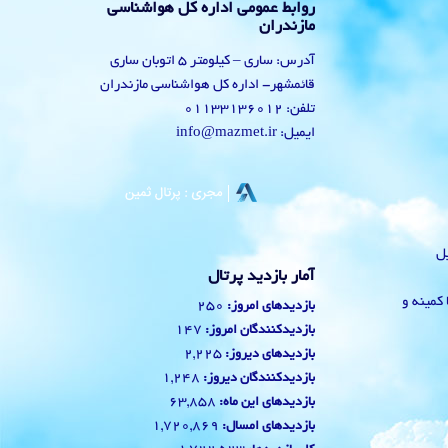
روابط عمومی اداره کل هواشناسی
مازندران
آدرس: ساری – کیلومتر 5 اتوبان ساری
قائمشهر- اداره کل هواشناسی مازندران
تلفن: 01133136012
ایمیل: info@mazmet.ir
یل
آمار بازدید پرتال
 با کمینه و
250
بازدیدهای امروز:
147
بازدیدکنندگان امروز:
2,225
بازدیدهای دیروز:
1,248
بازدیدکنندگان دیروز:
63,858
بازدیدهای این ماه:
1,720,869
بازدیدهای امسال: