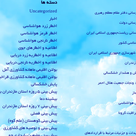
دسته ها
Uncategorized
رسانی دفتر مقام معظم رهبری
اخبار
رسانی دولت
اخطار زرد هواشناسی
‌رسانی ریاست‌جمهوری اسلامی ایران
اخطار قرمز هواشناسی
اخطار نارنجی هواشناسی
ناسی کشور
اطلاعیه و اخطارهای جوی
 شهرسازی جمهوری اسلامی ایران
اطلاعیه و اخطاریه زرد دریایی
اطلاعیه و اخطاریه نارنجی دریایی
زندران
بولتن اقلیمی ماهانه کشاورزی آمل
یش و هشدار خشکسالی
بولتن اقلیمی ماهانه کشاورزی قراخ
 ونجات جمعیت هلال احمر
پایش خشکسالی
پیش بینی 5 روزه استان مازندران
از
بیشینه دما
ی هواشناسی
پیش بینی 7 روزه استان مازندران
راقبت کرونا
پیش بینی فصلی
پیش بینی کوهستان (علم کوه)
پیش بینی و توصیه های کشاورزی
دات و جزئیات مرتبط با قراردادهای
پیش بینی وضعیت پایداری جو