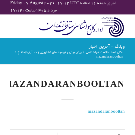
Friday 07 August 2026 , 17:12 UTC ¤¤¤¤ امروز جمعه ۱۶
مرداد ۱۴۰۵ساعت : ۱۷:۱۲
وبلاگ - آخرین اخبار
مکان شما:
خانه
/
هواشناسی
/
پیش بینی و توصیه های کشاورزی (27 آبان۱۴۰۳)
/
mazandaranbooltan
MAZANDARANBOOLTAN
mazandaranbooltan