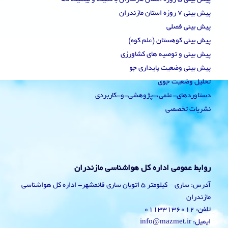
پیش بینی 7 روزه استان مازندران
پیش بینی فصلی
پیش بینی کوهستان (علم کوه)
پیش بینی و توصیه های کشاورزی
پیش بینی وضعیت پایداری جو
تحلیل وضعیت جوی
دستاوردهای-علمی،-پژوهشی-و-کاربردی
نشریات تخصصی
روابط عمومی اداره کل هواشناسی مازندران
آدرس: ساری – کیلومتر 5 اتوبان ساری قائمشهر- اداره کل هواشناسی
مازندران
تلفن: 01133136012
ایمیل: info@mazmet.ir