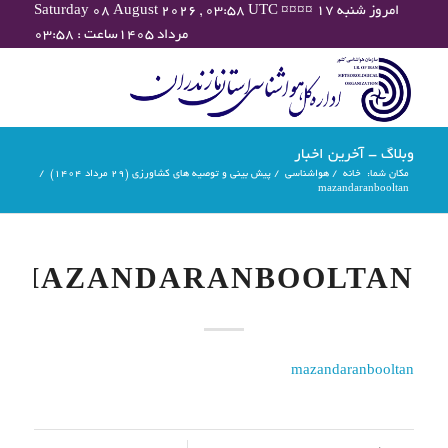
Saturday 08 August 2026 , 03:58 UTC ¤¤¤¤ امروز شنبه ۱۷
مرداد ۱۴۰۵ساعت : ۰۳:۵۸
وبلاگ - آخرین اخبار
مکان شما:
خانه
/
هواشناسی
/
پیش بینی و توصیه های کشاورزی (29 مرداد ۱۴۰۴)
/
mazandaranbooltan
MAZANDARANBOOLTAN
mazandaranbooltan