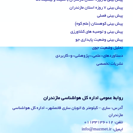
پیش بینی 7 روزه استان مازندران
پیش بینی فصلی
پیش بینی کوهستان (علم کوه)
پیش بینی و توصیه های کشاورزی
پیش بینی وضعیت پایداری جو
تحلیل وضعیت جوی
دستاوردهای-علمی،-پژوهشی-و-کاربردی
نشریات تخصصی
روابط عمومی اداره کل هواشناسی مازندران
آدرس: ساری – کیلومتر 5 اتوبان ساری قائمشهر- اداره کل هواشناسی
مازندران
تلفن: 01133136012
ایمیل: info@mazmet.ir