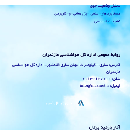
تحلیل وضعیت جوی
دستاوردهای-علمی،-پژوهشی-و-کاربردی
نشریات تخصصی
روابط عمومی اداره کل هواشناسی مازندران
آدرس: ساری – کیلومتر 5 اتوبان ساری قائمشهر- اداره کل هواشناسی
مازندران
تلفن: 01133136012
ایمیل: info@mazmet.ir
آمار بازدید پرتال